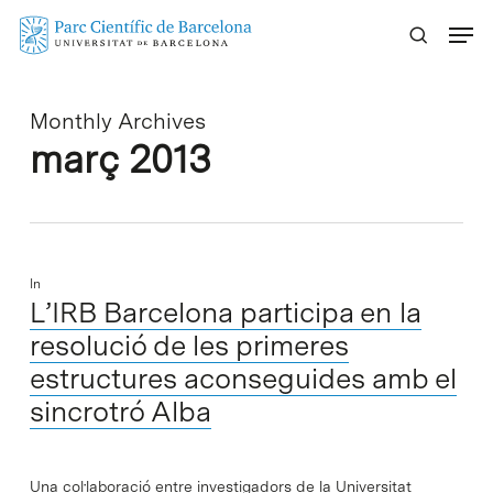
Skip
Menu
to
main
content
Monthly Archives
març 2013
In
L’IRB Barcelona participa en la
resolució de les primeres
estructures aconseguides amb el
sincrotró Alba
Una col·laboració entre investigadors de la Universitat