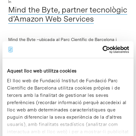
In
Mind the Byte, partner tecnològic
d’Amazon Web Services
Mind the Byte –ubicada al Parc Científic de Barcelona i
especialitzada en la prestació de solucions computacionals
per a la recerca biotecnològica i biomèdica– ha aconseguit
la acreditació com a…
Aquest lloc web utilitza cookies
Read More
El lloc web de Fundació Institut de Fundació Parc
Científic de Barcelona utilitza cookies pròpies i de
tercers amb la finalitat de gestionar les seves
preferències (recordar informació perquè accedeixi al
lloc web amb determinades característiques que
In
puguin diferenciar la seva experiència de la d'altres
Desxifrat un mecanisme clau en
usuaris), amb finalitats estadístics (analitzar com
la virulència de les infeccions
interactua amb el lloc web) i per a mostrar-li publicitat