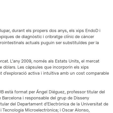
upar, durant els propers dos anys, els xips EndoD i
ques de diagnòstic i cribratge clínic de càncer
rointestinals actuals puguin ser substituïdes per la
ercat. L’any 2009, només als Estats Units, el mercat
 dòlars. Les càpsules que incorporin els xips
t d’exploració activa i intuïtiva amb un cost comparable
B està format per Ángel Diéguez, professor titular del
e Barcelona i responsable del grup de Disseny
itular del Departament d’Electrònica de la Universitat de
i Tecnologia Microelectrònica; i Oscar Alonso,