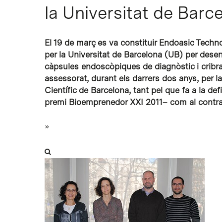
la Universitat de Barc
Intro per buscar o ESC per tancar
El 19 de març es va constituir Endoasic Tech
per la Universitat de Barcelona (UB) per desen
càpsules endoscòpiques de diagnòstic i cribrat
assessorat, durant els darrers dos anys, per 
Científic de Barcelona, tant pel que fa a la de
premi Bioemprenedor XXI 2011– com al contrac
»