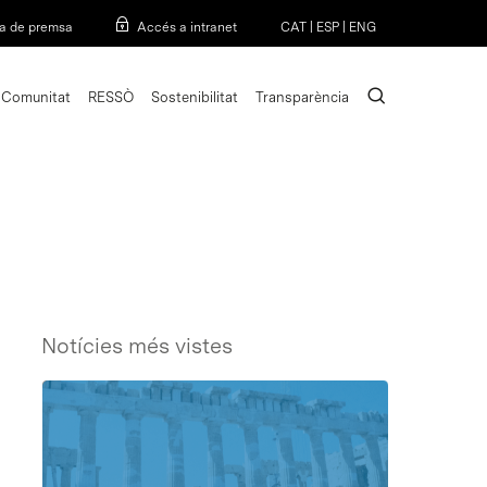
Menu
a de premsa
Accés a intranet
CAT
|
ESP
|
ENG
search
Comunitat
RESSÒ
Sostenibilitat
Transparència
Notícies més vistes