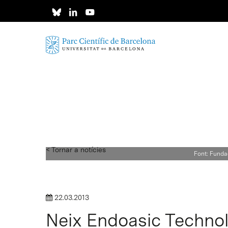
Skip
to
main
content
< Tornar a notícies
Font: Funda
22.03.2013
Neix Endoasic Technol