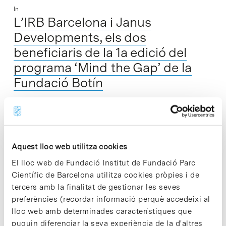
In
L’IRB Barcelona i Janus
Developments, els dos
beneficiaris de la 1a edició del
programa ‘Mind the Gap’ de la
Fundació Botín
En un acte dut a terme avui a la seu de la Fundació Botín, a
Madrid, s'han anunciat les tres iniciatives guanyadores de la
1a edició del programa 'Mind the…
Aquest lloc web utilitza cookies
El lloc web de Fundació Institut de Fundació Parc
Read More
Científic de Barcelona utilitza cookies pròpies i de
tercers amb la finalitat de gestionar les seves
preferències (recordar informació perquè accedeixi al
lloc web amb determinades característiques que
puguin diferenciar la seva experiència de la d'altres