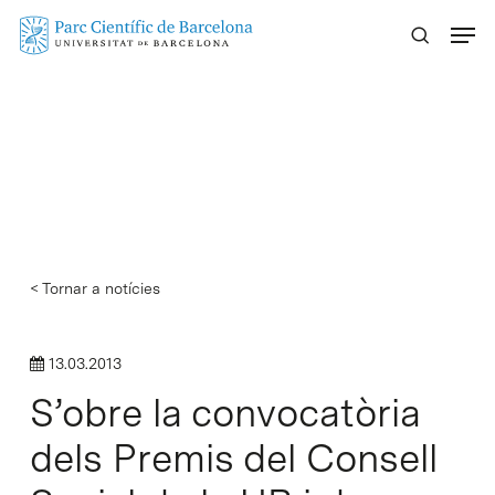
Skip
Menu
to
main
content
< Tornar a notícies
13.03.2013
S’obre la convocatòria
dels Premis del Consell