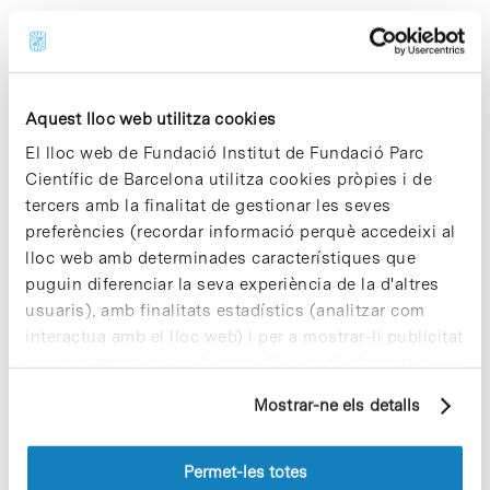
Share
Share
Aquest lloc web utilitza cookies
El lloc web de Fundació Institut de Fundació Parc
Científic de Barcelona utilitza cookies pròpies i de
tercers amb la finalitat de gestionar les seves
preferències (recordar informació perquè accedeixi al
Notícies més vistes
lloc web amb determinades característiques que
puguin diferenciar la seva experiència de la d'altres
usuaris), amb finalitats estadístics (analitzar com
interactua amb el lloc web) i per a mostrar-li publicitat
personalitzada sobre la base d'un perfil elaborat a
partir dels seus hàbits de navegació (per exemple,
Mostrar-ne els detalls
Vacances responsables en temps
pàgines visitades). Per a obtenir més informació sobre
d’emergència climàtica
les cookies pot consultar la
Política de cookies
del
15 de juliol de 2026
lloc web.
Permet-les totes