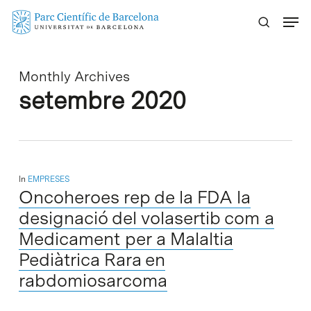
Skip
Menu
to
main
content
Monthly Archives
setembre 2020
In
EMPRESES
Oncoheroes rep de la FDA la
designació del volasertib com a
Medicament per a Malaltia
Pediàtrica Rara en
rabdomiosarcoma