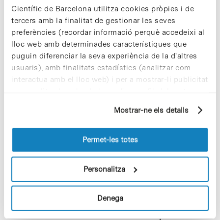
Científic de Barcelona utilitza cookies pròpies i de
tercers amb la finalitat de gestionar les seves
preferències (recordar informació perquè accedeixi al
lloc web amb determinades característiques que
Un treball publicat a la revista Cell Reports, liderat per Antoni
puguin diferenciar la seva experiència de la d'altres
Celada i el professor Jorge Lloberas, caps del Grup de
usuaris), amb finalitats estadístics (analitzar com
Recerca Consolidat de Biologia del Macròfag de la UB, amb
interactua amb el lloc web) i per a mostrar-li publicitat
seu…
personalitzada sobre la base d'un perfil elaborat a
partir dels seus hàbits de navegació (per exemple,
Mostrar-ne els detalls
pàgines visitades). Per a obtenir més informació sobre
Read More
les cookies pot consultar la
Política de cookies
del
lloc web.
Permet-les totes
Personalitza
In
EMPRESES
ProteoDesign tanca una nova
ronda de finançament i renova la
Denega
seva marca sota el nom Splice