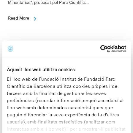
Minoritàries”, proposat pel Parc Científic…
Read More
In
Oberta la convocatòria del
programa Recerca en Societat
Aquest lloc web utilitza cookies
2019-2020
El lloc web de Fundació Institut de Fundació Parc
Científic de Barcelona utilitza cookies pròpies i de
tercers amb la finalitat de gestionar les seves
preferències (recordar informació perquè accedeixi al
lloc web amb determinades característiques que
puguin diferenciar la seva experiència de la d'altres
usuaris), amb finalitats estadístics (analitzar com
interactua amb el lloc web) i per a mostrar-li publicitat