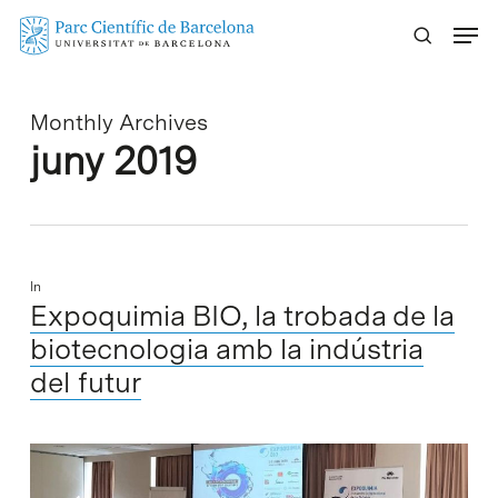
Skip
Menu
to
main
content
Monthly Archives
juny 2019
In
Expoquimia BIO, la trobada de la
biotecnologia amb la indústria
del futur