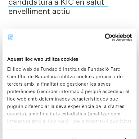
candidatura a KIC en salut i
envelliment actiu
Consorcis integrats per participants de diferents països
europeus van presentar el passat 10 de setembre a l'Institut
Europeu d'Innovació i Tecnologia (EIT) les respectives
candidatures per constituir-se en comunitat de…
Aquest lloc web utilitza cookies
El lloc web de Fundació Institut de Fundació Parc
Read More
Científic de Barcelona utilitza cookies pròpies i de
tercers amb la finalitat de gestionar les seves
preferències (recordar informació perquè accedeixi al
lloc web amb determinades característiques que
puguin diferenciar la seva experiència de la d'altres
In
usuaris), amb finalitats estadístics (analitzar com
El rector visita les instal·lacions
interactua amb el lloc web) i per a mostrar-li publicitat
dels Centres Científics i
personalitzada sobre la base d'un perfil elaborat a
Tecnològics de la UB
partir dels seus hàbits de navegació (per exemple,