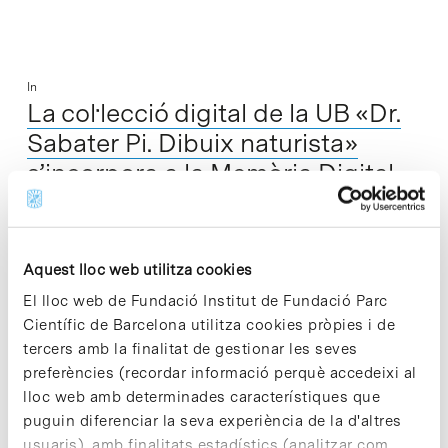
In
La col·lecció digital de la UB «Dr.
Sabater Pi. Dibuix naturista»
s’incorpora a la Memòria Digital
de CatalunyaA TRADUCIR >>>
Aquest lloc web utilitza cookies
La col·lecció digital «Dr. Sabater Pi. Dibuix naturista», que és
una part del fons de la Col·lecció Sabater Pi del Parc
El lloc web de Fundació Institut de Fundació Parc
Científic de Barcelona, s'ha incorporat a la Memòria Digital…
Científic de Barcelona utilitza cookies pròpies i de
tercers amb la finalitat de gestionar les seves
preferències (recordar informació perquè accedeixi al
Read More
lloc web amb determinades característiques que
puguin diferenciar la seva experiència de la d'altres
usuaris), amb finalitats estadístics (analitzar com