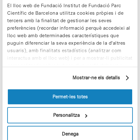
organitza l'Institut Universitari de Ciència i Tecnologia (IUCT)
El lloc web de Fundació Institut de Fundació Parc
A…
Científic de Barcelona utilitza cookies pròpies i de
tercers amb la finalitat de gestionar les seves
preferències (recordar informació perquè accedeixi al
Read More
lloc web amb determinades característiques que
puguin diferenciar la seva experiència de la d'altres
usuaris), amb finalitats estadístics (analitzar com
interactua amb el lloc web) i per a mostrar-li publicitat
In
personalitzada sobre la base d'un perfil elaborat a
Segona edició del cicle de tallers
partir dels seus hàbits de navegació (per exemple,
Mostrar-ne els detalls
d’experiments «Fes Recerca!»
pàgines visitades). Per a obtenir més informació sobre
les cookies pot consultar la
Política de cookies
del
lloc web.
Permet-les totes
Els dies 17 i 24 de novembre i 1 i 15 de desembre, i sota el
títol «Fes Recerca!», el Parc Científic de Barcelona (PCB) i la
Personalitza
Universitat de Barcelona…
Denega
Read More