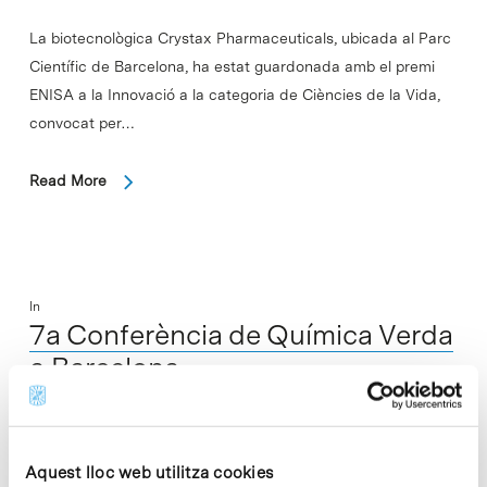
La biotecnològica Crystax Pharmaceuticals, ubicada al Parc
Científic de Barcelona, ha estat guardonada amb el premi
ENISA a la Innovació a la categoria de Ciències de la Vida,
convocat per…
Read More
In
7a Conferència de Química Verda
a Barcelona
Els dies 12 i 13 de novembre se celebra al Parc Científic de
Barcelona la 7a Conferència de Química Verda, que
Aquest lloc web utilitza cookies