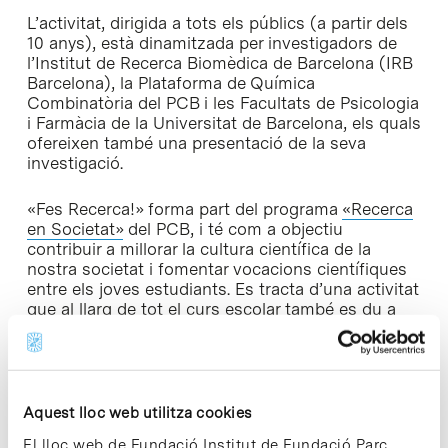
L’activitat, dirigida a tots els públics (a partir dels
10 anys), està dinamitzada per investigadors de
l’Institut de Recerca Biomèdica de Barcelona (IRB
Barcelona), la Plataforma de Química
Combinatòria del PCB i les Facultats de Psicologia
i Farmàcia de la Universitat de Barcelona, els quals
ofereixen també una presentació de la seva
investigació.
«Fes Recerca!» forma part del programa
«Recerca
en Societat»
del PCB, i té com a objectiu
contribuir a millorar la cultura científica de la
nostra societat i fomentar vocacions científiques
entre els joves estudiants. Es tracta d’una activitat
que al llarg de tot el curs escolar també es du a
terme en dies laborables. Durant els dies
laborables, però, es dirigeix exclusivament a la
comunitat educativa i especialment a estudiants
de segon cicle de secundària i batxillerat, així com
cicles formatius superiors. En ambdós casos,
Aquest lloc web utilitza cookies
l’oferta de places és limitada, raó per la qual cal fer
El lloc web de Fundació Institut de Fundació Parc