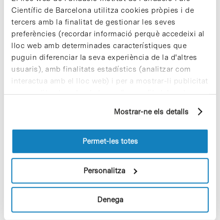
reserva prèvia al tel. 93 4034862 o a
comunicacio@pcb.ub.es.
Científic de Barcelona utilitza cookies pròpies i de
tercers amb la finalitat de gestionar les seves
Fes Recerca! compta amb el suport de l’Obra
preferències (recordar informació perquè accedeixi al
Social Caixa Catalunya i altres entitats com el
lloc web amb determinades característiques que
Ministeri d’Educació i Ciència, la Fundació
puguin diferenciar la seva experiència de la d'altres
Espanyola per a la Ciència i la Tecnologia i
usuaris), amb finalitats estadístics (analitzar com
Catalunya Ràdio.
interactua amb el lloc web) i per a mostrar-li publicitat
personalitzada sobre la base d'un perfil elaborat a
partir dels seus hàbits de navegació (per exemple,
Mostrar-ne els detalls
pàgines visitades). Per a obtenir més informació sobre
les cookies pot consultar la
Política de cookies
del
Share
Share
lloc web.
Permet-les totes
Personalitza
Notícies més vistes
Denega