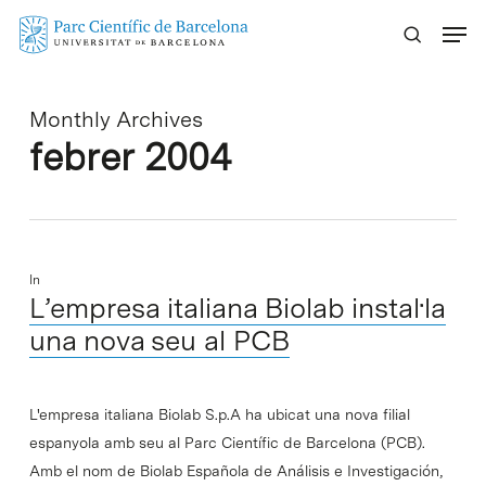
Skip
Menu
to
main
content
Monthly Archives
febrer 2004
In
L’empresa italiana Biolab instal·la
una nova seu al PCB
L'empresa italiana Biolab S.p.A ha ubicat una nova filial
espanyola amb seu al Parc Científic de Barcelona (PCB).
Amb el nom de Biolab Española de Análisis e Investigación,