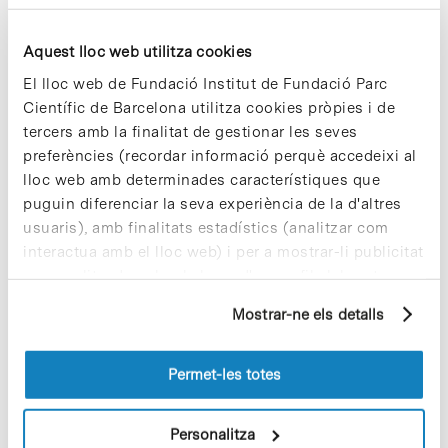
Read More
Aquest lloc web utilitza cookies
El lloc web de Fundació Institut de Fundació Parc
Científic de Barcelona utilitza cookies pròpies i de
tercers amb la finalitat de gestionar les seves
In
preferències (recordar informació perquè accedeixi al
Reordenació de l’equip rectoral
lloc web amb determinades característiques que
de la UB
puguin diferenciar la seva experiència de la d'altres
usuaris), amb finalitats estadístics (analitzar com
interactua amb el lloc web) i per a mostrar-li publicitat
Dimarts 3 de febrer, Jordi Suriñach ha pres possessió com a
personalitzada sobre la base d'un perfil elaborat a
nou vicerector de Recerca de la Universitat de Barcelona, en
partir dels seus hàbits de navegació (per exemple,
Mostrar-ne els detalls
pàgines visitades). Per a obtenir més informació sobre
substitució d'Antoni Juárez que havia demanat el seu
les cookies pot consultar la
Política de cookies
del
relleu…
lloc web.
Permet-les totes
Read More
Personalitza