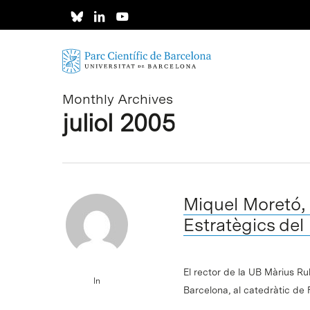
Skip
to
main
content
Monthly Archives
juliol 2005
Miquel Moretó, 
Estratègics de
El rector de la UB Màrius Ru
In
Barcelona, al catedràtic de 