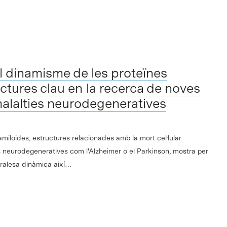
l dinamisme de les proteïnes
uctures clau en la recerca de noves
malalties neurodegeneratives
s amiloides, estructures relacionades amb la mort cel·lular
neurodegeneratives com l'Alzheimer o el Parkinson, mostra per
ralesa dinàmica així…