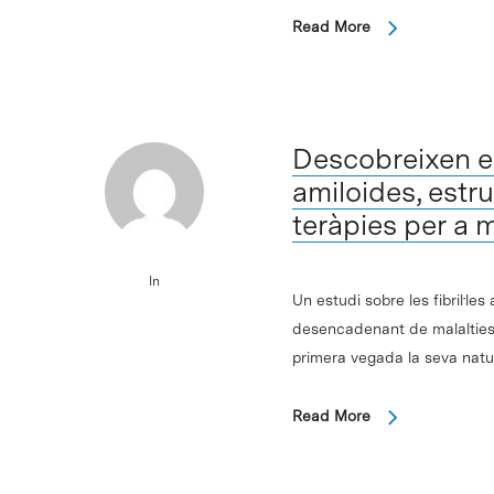
Read More
Intro per buscar o ESC per tancar
Descobreixen e
amiloides, estr
teràpies per a 
In
Un estudi sobre les fibril·le
desencadenant de malalties 
primera vegada la seva natu
Read More