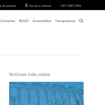
Menu
a de premsa
Accés a intranet
CAT
|
ESP
|
ENG
search
Comunitat
RESSÒ
Sostenibilitat
Transparència
Notícies més vistes