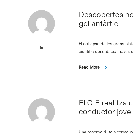
Descobertes no
gel antàrtic
El col·lapse de les grans pl
In
científic descobreixi noves 
Read More
El GIE realitza 
conductor jove p
Una recerca duta a terme pel