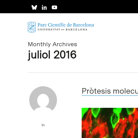
Skip
to
main
content
Monthly Archives
juliol 2016
Pròtesis molecul
In