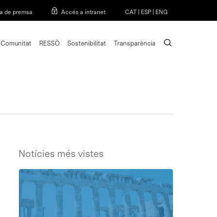
Menu
a de premsa
Accés a intranet
CAT
|
ESP
|
ENG
search
Comunitat
RESSÒ
Sostenibilitat
Transparència
Notícies més vistes