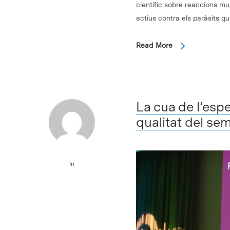
científic sobre reaccions m
actius contra els paràsits q
Read More
La cua de l’esp
qualitat del se
In