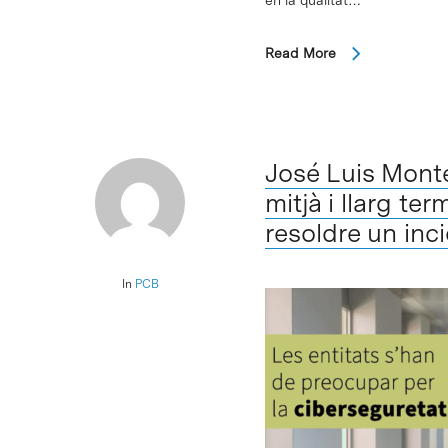
Read More
José Luis Monte
mitjà i llarg te
resoldre un inc
In
PCB