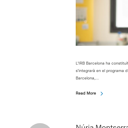
L'IRB Barcelona ha constituït
s'integrarà en el programa d
Barcelona,…
Read More
Núria Montserra
Intro per buscar o ESC per tancar