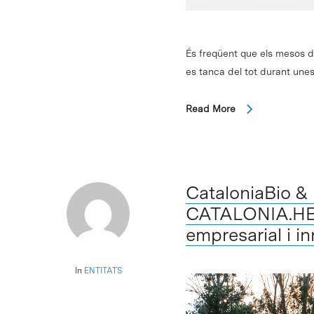
És freqüent que els mesos d’e
es tanca del tot durant une
Read More
CataloniaBio &
CATALONIA.HEAL
empresarial i i
In
ENTITATS