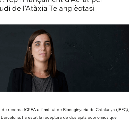
udi de l’Atàxia Telangièctasi
 de recerca ICREA a l’Institut de Bioenginyeria de Catalunya (IBEC),
e Barcelona, ha estat la receptora de dos ajuts econòmics que