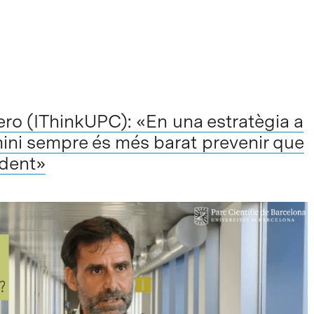
ro (IThinkUPC): «En una estratègia a
rmini sempre és més barat prevenir que
ident»