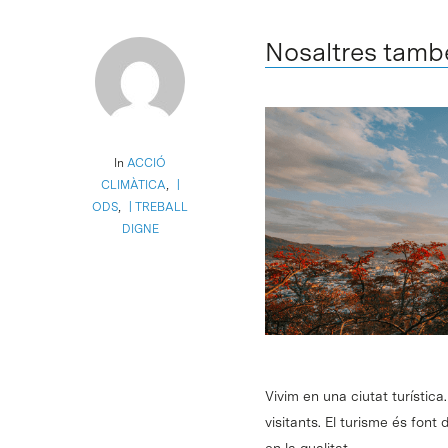
Nosaltres tamb
In
ACCIÓ
CLIMÀTICA
,
ODS
,
TREBALL
DIGNE
Vivim en una ciutat turístic
visitants. El turisme és fon
en la qualitat…