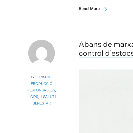
Read More
Abans de marxar
control d’estoc
In
CONSUM I
PRODUCCIÓ
RESPONSABLES
,
ODS
,
SALUT I
BENESTAR