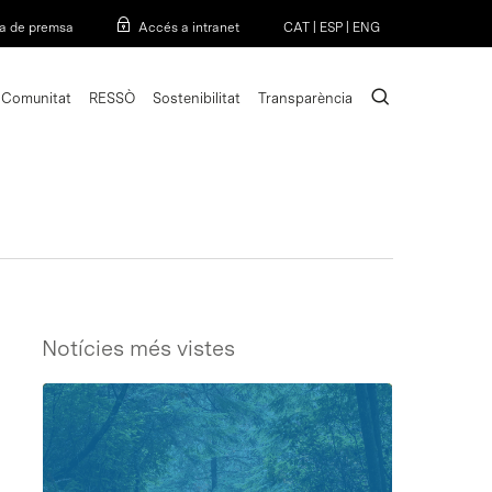
Menu
a de premsa
Accés a intranet
CAT
|
ESP
|
ENG
search
Comunitat
RESSÒ
Sostenibilitat
Transparència
Notícies més vistes