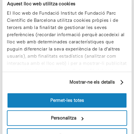
Aquest lloc web utilitza cookies
In
EMPRESES
SpliceBio rep el premi a la ‘Ronda
El lloc web de Fundació Institut de Fundació Parc
Sèrie A de l’any’ als European
Científic de Barcelona utilitza cookies pròpies i de
tercers amb la finalitat de gestionar les seves
Lifestars Awards
preferències (recordar informació perquè accedeixi al
lloc web amb determinades característiques que
puguin diferenciar la seva experiència de la d'altres
usuaris), amb finalitats estadístics (analitzar com
interactua amb el lloc web) i per a mostrar-li publicitat
personalitzada sobre la base d'un perfil elaborat a
partir dels seus hàbits de navegació (per exemple,
Mostrar-ne els detalls
pàgines visitades). Per a obtenir més informació sobre
les cookies pot consultar la
Política de cookies
del
lloc web.
Permet-les totes
Personalitza