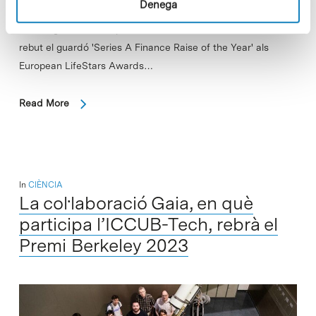
Denega
La companyia de teràpia gènica SpliceBio, basada en
tecnologia desenvolupada a la Universitat de Princeton, ha
rebut el guardó 'Series A Finance Raise of the Year' als
European LifeStars Awards…
Read More
In
CIÈNCIA
La col·laboració Gaia, en què
participa l’ICCUB-Tech, rebrà el
Premi Berkeley 2023