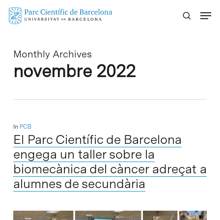
Skip
Menu
to
main
content
Monthly Archives
novembre 2022
In
PCB
El Parc Científic de Barcelona
engega un taller sobre la
biomecànica del càncer adreçat a
alumnes de secundària