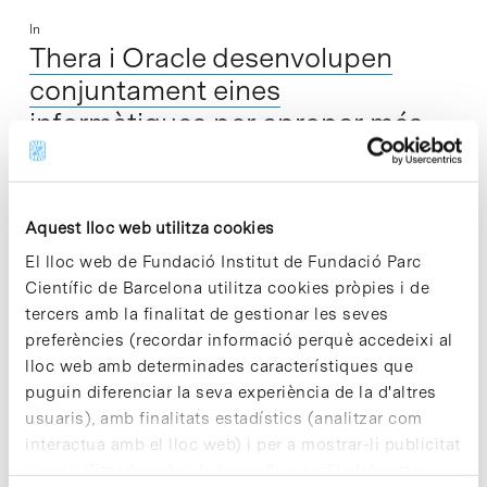
In
Thera i Oracle desenvolupen
conjuntament eines
informàtiques per apropar més
els ordinadors a la nostra manera
de pensar
Aquest lloc web utilitza cookies
El lloc web de Fundació Institut de Fundació Parc
Amb l'objectiu de dissenyar sistemes informàtics que facilitin
Científic de Barcelona utilitza cookies pròpies i de
l'accés a les grans quantitats d'informació i bancs de dades
tercers amb la finalitat de gestionar les seves
actualment disponibles, l'empresa Thera, Centre de
preferències (recordar informació perquè accedeixi al
Llenguatges i Computació, amb seu al…
lloc web amb determinades característiques que
puguin diferenciar la seva experiència de la d'altres
Read More
usuaris), amb finalitats estadístics (analitzar com
interactua amb el lloc web) i per a mostrar-li publicitat
personalitzada sobre la base d'un perfil elaborat a