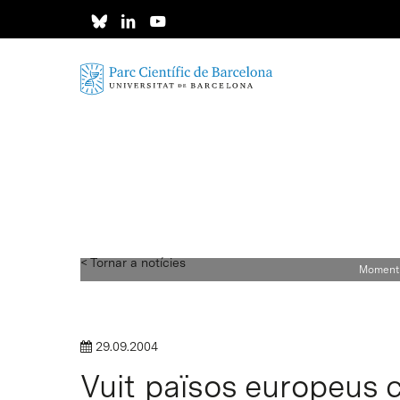
Skip
to
main
content
< Tornar a notícies
Moment 
29.09.2004
Vuit països europeus c