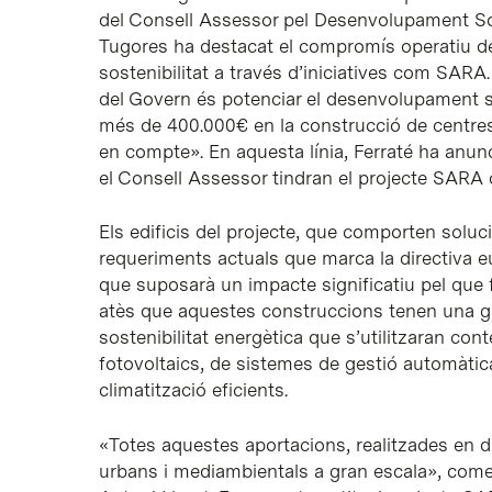
del Consell Assessor pel Desenvolupament Soste
Tugores ha destacat el compromís operatiu de
sostenibilitat a través d’iniciatives com SARA.
del Govern és potenciar el desenvolupament so
més de 400.000€ en la construcció de centres e
en compte». En aquesta línia, Ferraté ha anunc
el Consell Assessor tindran el projecte SARA 
Els edificis del projecte, que comporten solu
requeriments actuals que marca la directiva e
que suposarà un impacte significatiu pel que fa
atès que aquestes construccions tenen una g
sostenibilitat energètica que s’utilitzaran con
fotovoltaics, de sistemes de gestió automàtica
climatització eficients.
«Totes aquestes aportacions, realitzades en di
urbans i mediambientals a gran escala», comen