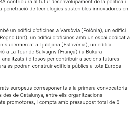
RA contribuirà al futur desenvolupament de la política i
 la penetració de tecnologies sostenibles innovadores en
é un edifici d’oficines a Varsòvia (Polònia), un edifici
Regne Unit), un edifici d’oficines amb un espai dedicat a
un supermercat a Ljubljana (Eslovènia), un edifici
ció a La Tour de Salvagny (França) i a Bukara
 analitzats i difosos per contribuir a accions futures
d’ara es podran construir edificis públics a tota Europa
rats europeus corresponents a la primera convocatòria
s des de Catalunya, entre ells organitzacions
titats promotores, i compta amb pressupost total de 6