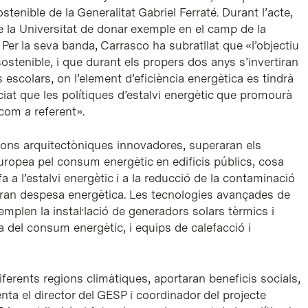
nible de la Generalitat Gabriel Ferraté. Durant l’acte,
 la Universitat de donar exemple en el camp de la
 Per la seva banda, Carrasco ha subratllat que «l’objectiu
stenible, i que durant els propers dos anys s’invertiran
scolars, on l’element d’eficiència energètica es tindrà
iat que les polítiques d’estalvi energètic que promourà
com a referent».
cions arquitectòniques innovadores, superaran els
uropea pel consum energètic en edificis públics, cosa
 a l’estalvi energètic i a la reducció de la contaminació
ran despesa energètica. Les tecnologies avançades de
templen la instal·lació de generadors solars tèrmics i
 del consum energètic, i equips de calefacció i
ferents regions climàtiques, aportaran beneficis socials,
ta el director del GESP i coordinador del projecte