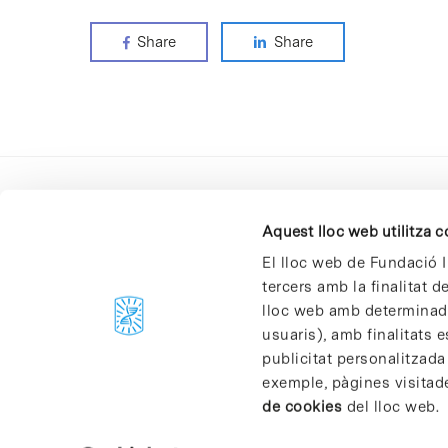
Share
Share
Aquest lloc web utilitza 
El lloc web de Fundació I
tercers amb la finalitat 
lloc web amb determinades
C/Baldiri Reixac, 4-12 i 15
usuaris), amb finalitats e
08028 Barcelona
publicitat personalitzada
T. 934 02 90 60
exemple, pàgines visitad
de cookies
del lloc web.