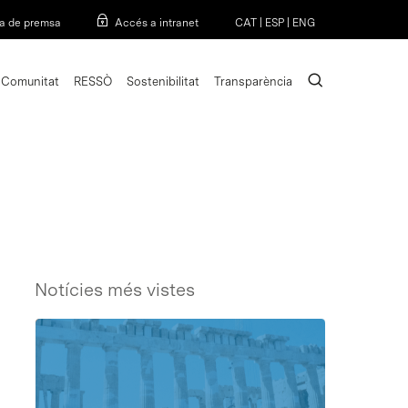
Menu
a de premsa
Accés a intranet
CAT
|
ESP
|
ENG
search
Comunitat
RESSÒ
Sostenibilitat
Transparència
Notícies més vistes