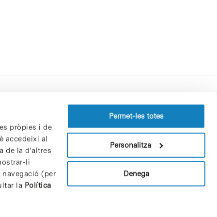
Perfil del contractant
Permet-les totes
es pròpies i de
Política de privacitat
è accedeixi al
Avís Legal
Personalitza
 de la d'altres
Política de cookies
ostrar-li
Patrons i patrocinadors
Denega
e navegació (per
Borsa de treball
ltar la
Política
Contacte