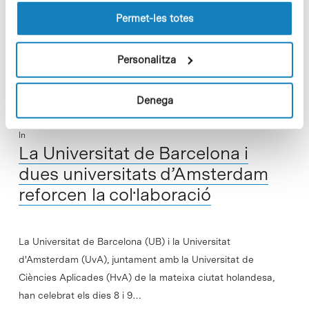
Fundació Bosch i Gimpera (FGB) entre el 1989 i el 2001 i del
lloc web.
Permet-les totes
Parc Científic de Barcelona (PCB) en el primer…
Read More
Personalitza
Denega
In
La Universitat de Barcelona i
dues universitats d’Amsterdam
reforcen la col·laboració
La Universitat de Barcelona (UB) i la Universitat
d'Amsterdam (UvA), juntament amb la Universitat de
Ciències Aplicades (HvA) de la mateixa ciutat holandesa,
han celebrat els dies 8 i 9…