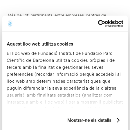
Més de 140 participants, entre empreses, centres de
recerca, oficines de transferència tecnològica i plataformes
cientificotecnològiques han assistit els dies 10 i 11 d'abril al
Transbio Sudoe Emergence Forum sobre…
Aquest lloc web utilitza cookies
El lloc web de Fundació Institut de Fundació Parc
Read More
Científic de Barcelona utilitza cookies pròpies i de
tercers amb la finalitat de gestionar les seves
preferències (recordar informació perquè accedeixi al
lloc web amb determinades característiques que
In
puguin diferenciar la seva experiència de la d'altres
Condol per Francesc Santacana i
usuaris), amb finalitats estadístics (analitzar com
Martorell
interactua amb el lloc web) i per a mostrar-li publicitat
personalitzada sobre la base d'un perfil elaborat a
partir dels seus hàbits de navegació (per exemple,
Mostrar-ne els detalls
pàgines visitades). Per a obtenir més informació sobre
Francesc Santacana i Martorell – director general de la
les cookies pot consultar la
Política de cookies
del