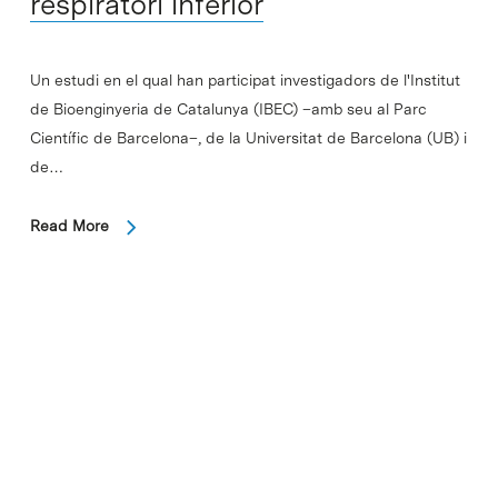
respiratori inferior
Un estudi en el qual han participat investigadors de l'Institut
de Bioenginyeria de Catalunya (IBEC) –amb seu al Parc
Científic de Barcelona–, de la Universitat de Barcelona (UB) i
de…
Read More
In
La catalana Oryzon rebrà 21
milions de dòlars de Roche per
desenvolupar fàrmacs basats en
l’epigenètica