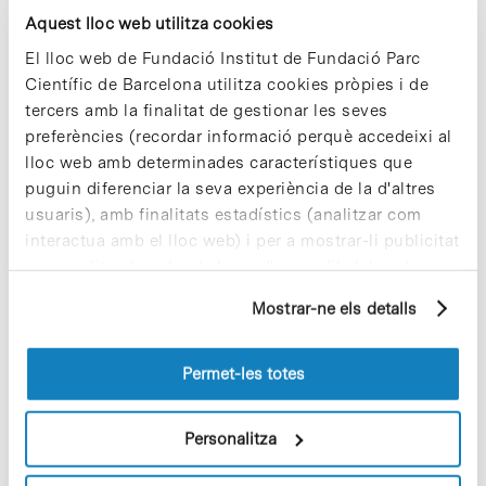
Aquest lloc web utilitza cookies
Read More
El lloc web de Fundació Institut de Fundació Parc
Científic de Barcelona utilitza cookies pròpies i de
tercers amb la finalitat de gestionar les seves
preferències (recordar informació perquè accedeixi al
lloc web amb determinades característiques que
In
puguin diferenciar la seva experiència de la d'altres
Presentació del Document sobre
usuaris), amb finalitats estadístics (analitzar com
Selecció de Sexe de l’Observatori
interactua amb el lloc web) i per a mostrar-li publicitat
de Bioètica i Dret
personalitzada sobre la base d'un perfil elaborat a
partir dels seus hàbits de navegació (per exemple,
Mostrar-ne els detalls
pàgines visitades). Per a obtenir més informació sobre
La possibilitat de seleccionar el sexe dels futurs fills és una
les cookies pot consultar la
Política de cookies
del
qüestió que avui dia suscita controvèrsia ja que l’actual
lloc web.
Permet-les totes
prohibició legal generalitzada s’està posant en dubte. En
aquest context,…
Personalitza
Read More