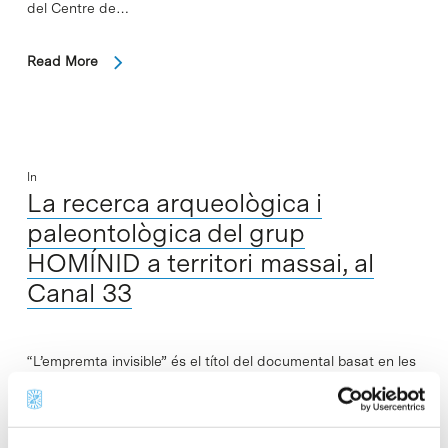
del Centre de…
Read More
In
La recerca arqueològica i
paleontològica del grup
HOMÍNID a territori massai, al
Canal 33
“L’empremta invisible” és el títol del documental basat en les
expedicions arqueològiques i etnològiques del grup de
recerca HOMÍNID-Grup d’Orígens Humans a Peninj i llac
Natron (Tanzània) que serà emès…