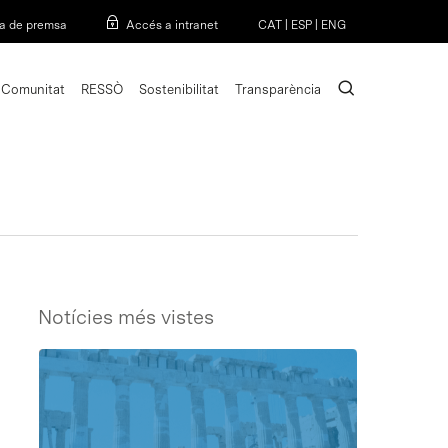
Menu
a de premsa
Accés a intranet
CAT
|
ESP
|
ENG
search
Comunitat
RESSÒ
Sostenibilitat
Transparència
Notícies més vistes