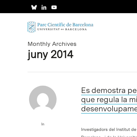
Skip
to
main
content
Monthly Archives
juny 2014
Es demostra pe
que regula la mi
desenvolupamen
In
Investigadors del Institut d