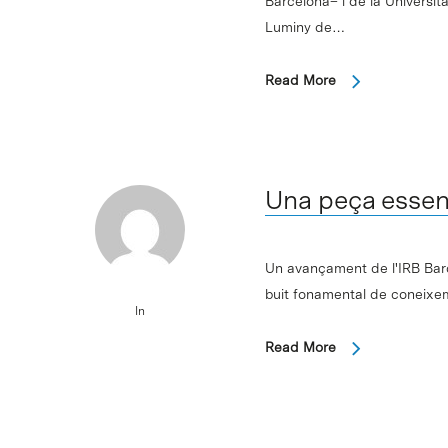
Barcelona– i de la Universita
Luminy de…
Read More
Una peça essencia
Un avançament de l'IRB Bar
buit fonamental de coneixemen
In
Read More
Intro per buscar o ESC per tancar