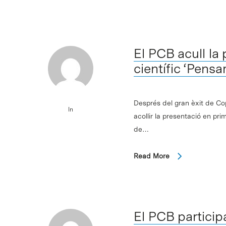
El PCB acull la 
científic ‘Pens
Després del gran èxit de Cop
In
acollir la presentació en pri
de…
Read More
El PCB participa