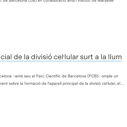
t de Barcelona (UB) en col·laboració amb l'institut de Marseille
l de la divisió cel·lular surt a la llum
celona –amb seu al Parc Científic de Barcelona (PCB)– omple un
t sobre la formació de l'aparell principal de la divisió cel·lular, el…