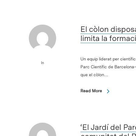
El còlon dispo
limita la forma
Un equip liderat per científ
In
Parc Científic de Barcelona–
que el còlon…
Read More
‘El Jardí del Pa