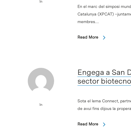
In
En el marc del simposi mundi
Catalunya (XPCAT) –juntamen
membres…
Read More
Engega a San Di
sector biotecn
Sota el lema Connect, partn
In
de avui fins dijous la prope
Read More