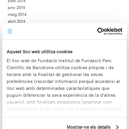
juliol 2014
juny 2014
maig 2014
abril 2014
març 2014
febrer 2014
gener 2014
desembre 2013
Aquest lloc web utilitza cookies
novembre 2013
El lloc web de Fundació Institut de Fundació Parc
octubre 2013
Científic de Barcelona utilitza cookies pròpies i de
setembre 2013
tercers amb la finalitat de gestionar les seves
juliol 2013
preferències (recordar informació perquè accedeixi al
juny 2013
lloc web amb determinades característiques que
maig 2013
puguin diferenciar la seva experiència de la d'altres
abril 2013
usuaris), amb finalitats estadístics (analitzar com
març 2013
interactua amb el lloc web) i per a mostrar-li publicitat
febrer 2013
personalitzada sobre la base d'un perfil elaborat a
gener 2013
partir dels seus hàbits de navegació (per exemple,
desembre 2012
Mostrar-ne els detalls