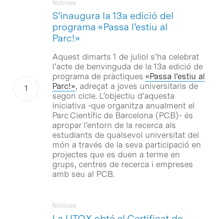
Notícies
S’inaugura la 13a edició del
programa «Passa l’estiu al
Parc!»
Aquest dimarts 1 de juliol s’ha celebrat
l’acte de benvinguda de la 13a edició de
programa de pràctiques
«Passa l’estiu al
Parc!»
, adreçat a joves universitaris de
segon cicle. L’objectiu d’aquesta
iniciativa -que organitza anualment el
Parc Científic de Barcelona (PCB)- és
apropar l’entorn de la recerca als
estudiants de qualsevol universitat del
món a través de la seva participació en
projectes que es duen a terme en
grups, centres de recerca i empreses
amb seu al PCB.
Notícies
La UTOX obté el Certificat de