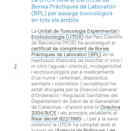
Bones Pràctiques de Laboratori
(BPL) per assaigs toxicològics
en tots els àmbits
La
Unitat de Toxicologia Experimental i
Ecotoxicologia (UTOX)
del Parc Científic
de Barcelona (PCB) ha aconseguit el
certificat de compliment de Bones
Pràctiques de Laboratori (BPL)
en la
realització d’estudis de toxicitat
in vivo
i
in vitro
(aguda i crònica), mutagenicitat
i ecotoxicològics per a medicaments
d’ús humà i veterinari, dispositius
sanitaris i cosmètics. L’acreditació ha
estat atorgada per la Direcció General
d’Ordenació i Regulació Sanitàries del
Departament de Salut de la Generalitat
de Catalunya –d’acord amb la
Directiva
2004/9/CE
i els principis establerts al
Reial decret 822/1993
–, i per a la seva
obtenció la UTOX ha comptat amb el
suport de l’
Agència de Polítiques i de