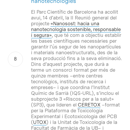
nanotecnologies
El Parc Científic de Barcelona ha acollit
avui, 14 d’abril, la II Reunió general del
projecte
«Nanosost: hacia una
nanotecnologia sostenible, responsable
i segura»
, que té com a objectiu establir
les bases científiques necessàries per
garantir l’ús segur de les nanopartícules
i materials nanoestructurats, des de la
seva producció fins a la seva eliminació.
Dins d’aquest projecte, que durà a
terme un consorci format per més de
quinze membres –entre centres
tecnològics, instituts de recerca i
empreses– i que coordina l’Institut
Químic de Sarrià (IQS-URL), s’inclou el
subprojecte 3 «Riscos per a la salut»
(SP3), que lideren el
CERETOX
–format
per la Plataforma de Toxicologia
Experimental i Ecotoxicologia del PCB
(
UTOX
) i la Unitat de Toxicologia de la
Facultat de Farmàcia de la UB– i