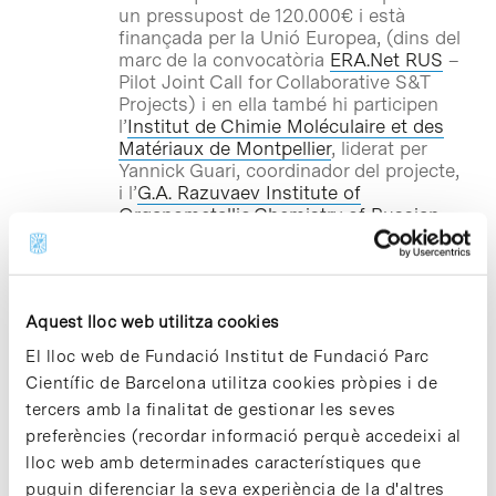
un pressupost de 120.000€ i està
finançada per la Unió Europea, (dins del
marc de la convocatòria
ERA.Net RUS
–
Pilot Joint Call for Collaborative S&T
Projects) i en ella també hi participen
l’
Institut de Chimie Moléculaire et des
Matériaux de Montpellier
, liderat per
Yannick Guari, coordinador del projecte,
i l’
G.A. Razuvaev Institute of
Organometallic Chemistry of Russian
Academy of Sciences
, dirigit per
Alexander Trifonov.
Aquest lloc web utilitza cookies
Notícies
La Unitat de Toxicologia del
El lloc web de Fundació Institut de Fundació Parc
PCB col·labora amb un
Científic de Barcelona utilitza cookies pròpies i de
consorci CENIT de recerca en
tercers amb la finalitat de gestionar les seves
càncer
preferències (recordar informació perquè accedeixi al
lloc web amb determinades característiques que
La Unitat de Toxicologia Experimental i
puguin diferenciar la seva experiència de la d'altres