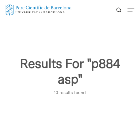
Skip
Menu
to
main
content
Results For
"p884
asp"
10 results found