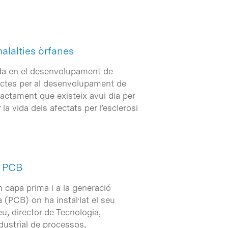
alalties òrfanes
zada en el desenvolupament de
ectes per al desenvolupament de
tractament que existeix avui dia per
a vida dels afectats per l’esclerosi
l PCB
n capa prima i a la generació
na (PCB) on ha instal·lat el seu
u, director de Tecnologia,
dustrial de processos,