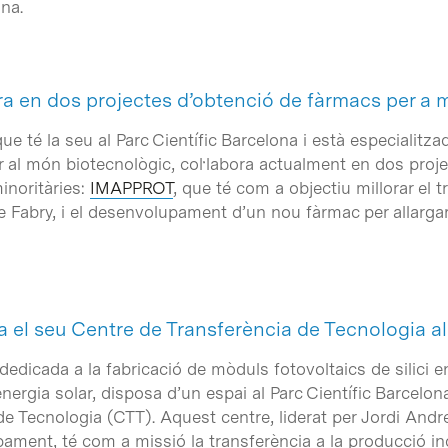
na.
a en dos projectes d’obtenció de fàrmacs per a m
e té la seu al Parc Científic Barcelona i està especialit
 al món biotecnològic, col·labora actualment en dos proj
inoritàries:
IMAPPROT
, que té com a objectiu millorar el 
 Fabry, i el desenvolupament d’un nou fàrmac per allargar l
·la el seu Centre de Transferència de Tecnologia a
dedicada a la fabricació de mòduls fotovoltaics de silici e
l’energia solar, disposa d’un espai al Parc Científic Barcelo
e Tecnologia (CTT). Aquest centre, liderat per Jordi Andre
ament, té com a missió la transferència a la producció in