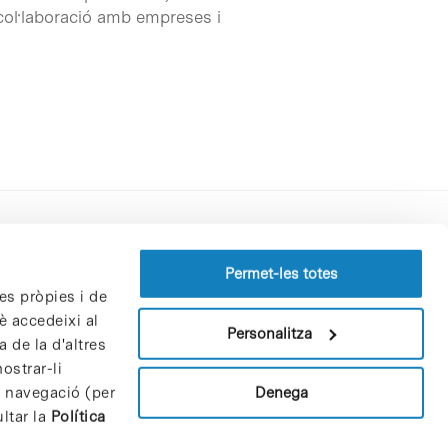
ol·laboració amb empreses i
Perfil del contractant
Permet-les totes
es pròpies i de
Política de privacitat
è accedeixi al
Avís Legal
Personalitza
 de la d'altres
Política de cookies
ostrar-li
Patrons i patrocinadors
Denega
e navegació (per
Borsa de treball
ltar la
Política
Contacte