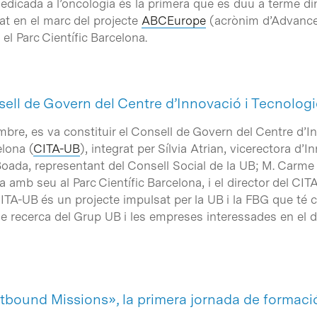
edicada a l’oncologia és la primera que es duu a terme di
 en el marc del projecte
ABCEurope
(acrònim d’
Advanced
 el Parc Científic Barcelona.
nsell de Govern del Centre d’Innovació i Tecnolo
mbre, es va constituir el Consell de Govern del Centre d’
elona (
CITA-UB
), integrat per Sílvia Atrian, vicerectora d’
ada, representant del Consell Social de la UB; M. Carme V
amb seu al Parc Científic Barcelona, i el director del CI
 CITA-UB és un projecte impulsat per la UB i la FBG que té 
de recerca del Grup UB i les empreses interessades en el
tbound Missions», la primera jornada de formac