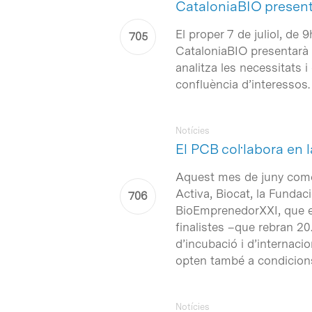
CataloniaBIO presenta 
El proper 7 de juliol, de
CataloniaBIO presentarà l
analitza les necessitats 
confluència d’interessos.
Notícies
El PCB col·labora en
Aquest mes de juny come
Activa, Biocat, la Funda
BioEmprenedorXXI, que en
finalistes –que rebran 2
d’incubació i d’internaci
opten també a condicions
Notícies