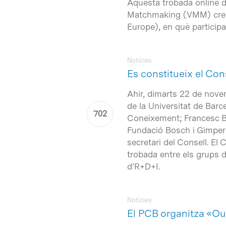
Aquesta trobada online d
Matchmaking (VMM) creat
Europe
), en què participa
Notícies
Es constitueix el Co
Ahir, dimarts 22 de nove
de la Universitat de Barc
Intro per buscar o ESC per tancar
Coneixement; Francesc Bo
Fundació Bosch i Gimpera 
secretari del Consell. El
trobada entre els grups 
d’R+D+I.
Notícies
El PCB organitza «Ou