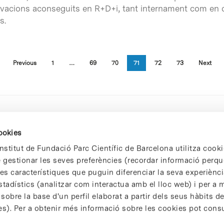
vacions aconseguits en R+D+i, tant internament com en c
s.
Previous
1
…
69
70
71
72
73
Next
cookies
nstitut de Fundació Parc Científic de Barcelona utilitza cooki
de gestionar les seves preferències (recordar informació perqu
 característiques que puguin diferenciar la seva experiència
stadístics (analitzar com interactua amb el lloc web) i per a m
 sobre la base d'un perfil elaborat a partir dels seus hàbits d
es). Per a obtenir més informació sobre les cookies pot consu