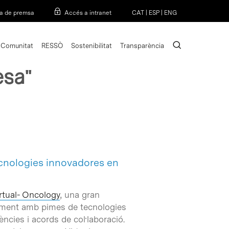
Menu
a de premsa
Accés a intranet
CAT
|
ESP
|
ENG
search
Comunitat
RESSÒ
Sostenibilitat
Transparència
esa"
ecnologies innovadores en
tual- Oncology
, una gran
ualment amb pimes de tecnologies
ències i acords de col·laboració.