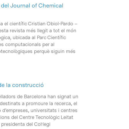
t del Journal of Chemical
 el científic Cristian Obiol-Pardo –
esta revista més llegit a tot el món
ica, ubicada al Parc Científic
es computacionals per al
iotecnològiques perquè siguin més
 de la construcció
relladors de Barcelona han signat un
estinats a promoure la recerca, el
ó d’empreses, universitats i centres
cions del Centre Tecnològic Leitat
 presidenta del Col·legi