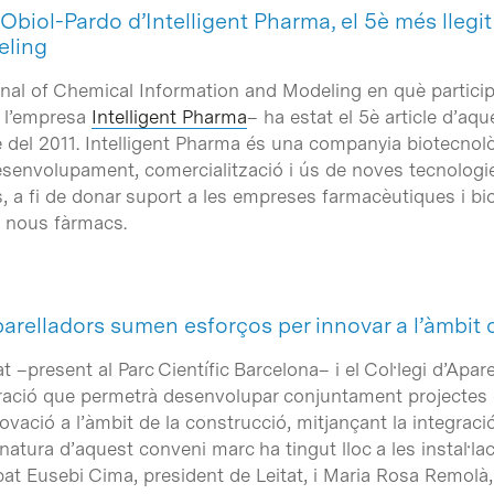
 Obiol-Pardo d’Intelligent Pharma, el 5è més llegi
eling
rnal of Chemical Information and Modeling en què participa
 l’empresa
Intelligent Pharma
– ha estat el 5è article d’aqu
e del 2011. Intelligent Pharma és una companyia biotecnològ
esenvolupament, comercialització i ús de noves tecnologi
 a fi de donar suport a les empreses farmacèutiques i b
e nous fàrmacs.
’Aparelladors sumen esforços per innovar a l’àmbit
at –present al Parc Científic Barcelona– i el Col·legi d’Apa
ració que permetrà desenvolupar conjuntament projectes d
vació a l’àmbit de la construcció, mitjançant la integraci
gnatura d’aquest conveni marc ha tingut lloc a les instal·la
ipat Eusebi Cima, president de Leitat, i Maria Rosa Remolà,