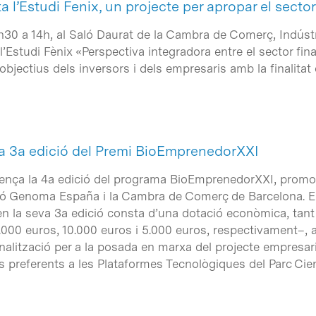
l’Estudi Fenix, un projecte per apropar el sector 
 9h30 a 14h, al Saló Daurat de la Cambra de Comerç, Indúst
’Estudi Fènix «Perspectiva integradora entre el sector fina
i objectius dels inversors i dels empresaris amb la finalita
 la 3a edició del Premi BioEmprenedorXXI
nça la 4a edició del programa BioEmprenedorXXI, promog
ció Genoma España i la Cambra de Comerç de Barcelona. El
 la seva 3a edició consta d’una dotació econòmica, tant 
0.000 euros, 10.000 euros i 5.000 euros, respectivament–, 
onalització per a la posada en marxa del projecte empresa
 preferents a les Plataformes Tecnològiques del Parc Cien