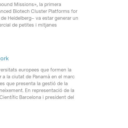
tbound Missions», la primera
nced Biotech Cluster Platforms for
c de Heidelberg– va estar generar un
rcial de petites i mitjanes
work
iversitats europees que formen la
r a la ciutat de Panamà en el marc
tes que presenta la gestió de la
oneixement. En representació de la
Científic Barcelona i president del