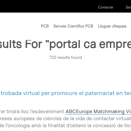
Contacte
Sal
PCB
Serveis Científics PCB
Lloguer d’espais
ults For
"portal ca empr
722 results found
trobada virtual per promoure el paternariat en t
rer tindrà lloc l’esdeveniment
ABCEurope Matchmaking Vir
preses europees de ciències de la vida de contactar virt
l’oncologia amb la finalitat d’obtenir la concessió de llic