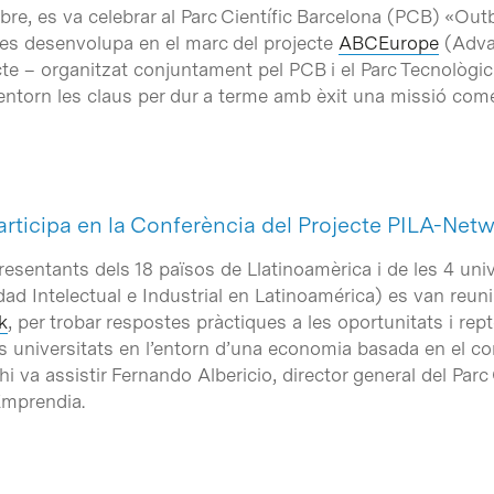
bre, es va celebrar al Parc Científic Barcelona (PCB) «Ou
es desenvolupa en el marc del projecte
ABCEurope
(
Adva
’acte – organitzat conjuntament pel PCB i el Parc Tecnològi
ó entorn les claus per dur a terme amb èxit una missió come
articipa en la Conferència del Projecte PILA-Net
representants dels 18 països de Llatinoamèrica i de les 4 un
d Intelectual e Industrial en Latinoamérica) es van reuni
k
, per trobar respostes pràctiques a les oportunitats i rep
 les universitats en l’entorn d’una economia basada en el c
i va assistir Fernando Albericio, director general del Parc 
Emprendia.