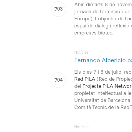
Ahir, dimarts 8 de novem
jornada de formació que 
Europe
). L’objectiu de l
espai de diàleg i reflexi
empreses biotec.
Notícies
Fernando Albericio p
Els dies 7 i 8 de juliol 
Red PILA
(Red de Propieda
del
Projecte PILA-Networ
propietat intel·lectual a
Universitat de Barcelona h
Comitè Tècnic de la Red
Notícies