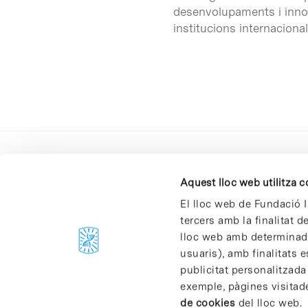
desenvolupaments i inno
institucions internacional
Aquest lloc web utilitza 
El lloc web de Fundació I
tercers amb la finalitat 
lloc web amb determinades
C/Baldiri Reixac, 4-12 i 15
usuaris), amb finalitats e
08028 Barcelona
publicitat personalitzada
T. 934 02 90 60
exemple, pàgines visitad
de cookies
del lloc web.