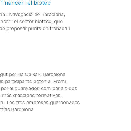
financer i el biotec
ria i Navegació de Barcelona,
ncer i el sector biotec», que
t de proposar punts de trobada i
ut per «la Caixa», Barcelona
s participants opten al Premi
per al guanyador, com per als dos
a més d’accions formatives,
rial. Les tres empreses guardonades
tífic Barcelona.