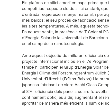
Els plafons de silici amorf en capa prima qu
competitius respecte els de silici cristal·lí, 
d’entrada requereixen menys material, i per a
més baixos; el seu procés de fabricació sense
les altes temperatures. A més, aquesta tecnolo
En aquest sentit, la presència de T-Solar al P
d’Energia Solar de la Universitat de Barcelona 
en el camp de la nanotecnologia.
Amb aquest objectiu de millorar l’eficiència d
projecte internacional inclòs en el 7è Progra
també hi participen el Grup d’Energia Solar de 
Energia i Clima del Forschungzentrum Jülich (
Universitat d’Utrecht (Països Baixos) i la bra
japonesa fabricant de vidre Asahi Glass Com
al 8% l’eficiència dels panells solars fotovolta
confinament òptic, és a dir, augmentant el re
aprofitar de manera més eficient la llum del sol