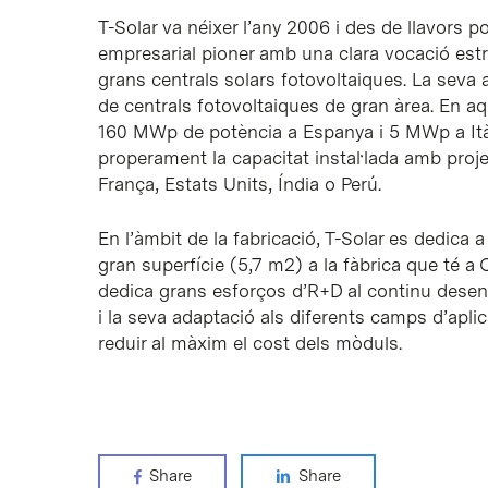
T-Solar va néixer l’any 2006 i des de llavors p
empresarial pioner amb una clara vocació estra
grans centrals solars fotovoltaiques. La seva a
de centrals fotovoltaiques de gran àrea. En aq
160 MWp de potència a Espanya i 5 MWp a Itàlia
properament la capacitat instal·lada amb proj
França, Estats Units, Índia o Perú.
En l’àmbit de la fabricació, T-Solar es dedica
gran superfície (5,7 m2) a la fàbrica que té 
dedica grans esforços d’R+D al continu desenv
i la seva adaptació als diferents camps d’aplic
reduir al màxim el cost dels mòduls.
Share
Share