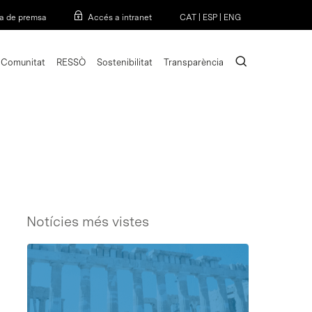
Menu
a de premsa
Accés a intranet
CAT
|
ESP
|
ENG
search
Comunitat
RESSÒ
Sostenibilitat
Transparència
Notícies més vistes