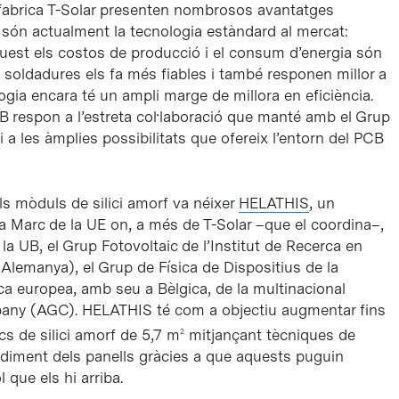
e fabrica T-Solar presenten nombrosos avantatges
que són actualment la tecnologia estàndard al mercat:
quest els costos de producció i el consum d’energia són
 soldadures els fa més fiables i també responen millor a
gia encara té un ampli marge de millora en eficiència.
CB respon a l’estreta col·laboració que manté amb el Grup
i a les àmplies possibilitats que ofereix l’entorn del PCB
els mòduls de silici amorf va néixer
HELATHIS
, un
ma Marc de la UE on, a més de T-Solar –que el coordina–,
la UB, el Grup Fotovoltaic de l’Institut de Recerca en
Alemanya), el Grup de Física de Dispositius de la
nca europea, amb seu a Bèlgica, de la multinacional
pany (AGC). HELATHIS té com a objectiu augmentar fins
ics de silici amorf de 5,7 m
mitjançant tècniques de
2
ndiment dels panells gràcies a que aquests puguin
 que els hi arriba.