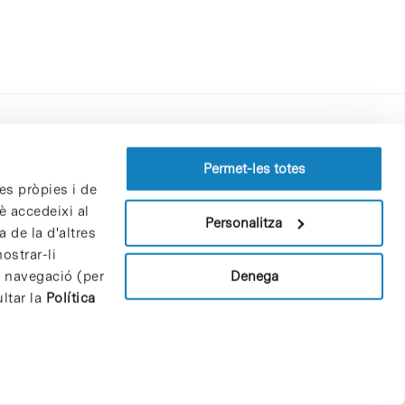
Perfil del contractant
Permet-les totes
es pròpies i de
Política de privacitat
è accedeixi al
Avís Legal
Personalitza
 de la d'altres
Política de cookies
ostrar-li
Patrons i patrocinadors
Denega
e navegació (per
Borsa de treball
ltar la
Política
Contacte