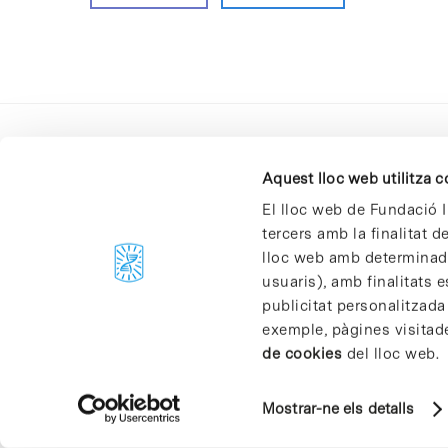
Aquest lloc web utilitza 
El lloc web de Fundació I
tercers amb la finalitat 
lloc web amb determinades
C/Baldiri Reixac, 4-12 i 15
usuaris), amb finalitats e
08028 Barcelona
publicitat personalitzada
T. 934 02 90 60
exemple, pàgines visitad
de cookies
del lloc web.
Mostrar-ne els detalls