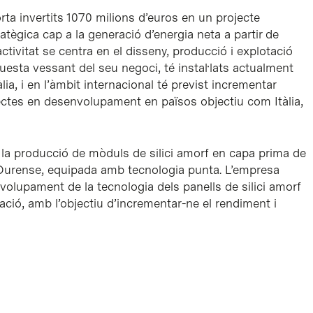
orta invertits 1070 milions d’euros en un projecte
tègica cap a la generació d’energia neta a partir de
ctivitat se centra en el disseny, producció i explotació
uesta vessant del seu negoci, té instal·lats actualment
, i en l’àmbit internacional té previst incrementar
ectes en desenvolupament en països objectiu com Itàlia,
 a la producció de mòduls de silici amorf en capa prima de
a Ourense, equipada amb tecnologia punta. L’empresa
olupament de la tecnologia dels panells de silici amorf
ació, amb l’objectiu d’incrementar-ne el rendiment i