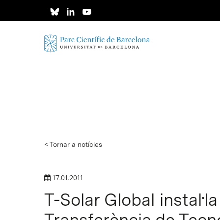
Skip
to
main
content
< Tornar a notícies
17.01.2011
T-Solar Global instal·l
Transferència de Tecn