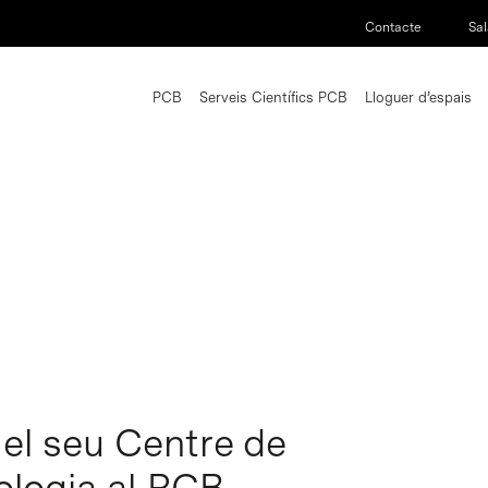
Contacte
Sal
PCB
Serveis Científics PCB
Lloguer d’espais
a el seu Centre de
ologia al PCB