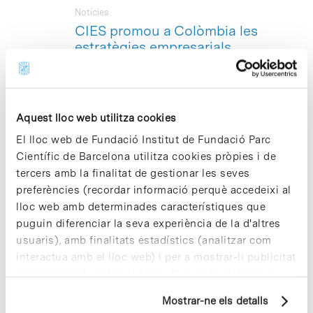
Notícies
CIES promou a Colòmbia les
estratègies empresarials
socialment responsables
La
Fundació Centre d’Investigació
d’Economia i Societat (CIES)
—amb
seu al Parc Científic de Barcelona— en
Aquest lloc web utilitza cookies
col·laboració amb la Universitat de
El lloc web de Fundació Institut de Fundació Parc
Barcelona (UB), l’agència catalana
Científic de Barcelona utilitza cookies pròpies i de
ACC1Ó i la Corporació Fons d’Empleats
de la Indústria Petroliera Colombiana
tercers amb la finalitat de gestionar les seves
(Copercol)– presentaran el proper dia
preferències (recordar informació perquè accedeixi al
21 de juny a Bogotà (Colòmbia) el
lloc web amb determinades característiques que
«
Màster en Responsabilitat Social
puguin diferenciar la seva experiència de la d'altres
Corporativa, Comptabilitat i Auditoria
usuaris), amb finalitats estadístics (analitzar com
Social
» (MRS) i el «
Màster en Economia
Social i Direcció d’Entitats sense Ànim
interactua amb el lloc web) i per a mostrar-li publicitat
de Lucre
» (MES).
personalitzada sobre la base d'un perfil elaborat a
partir dels seus hàbits de navegació (per exemple,
Mostrar-ne els detalls
pàgines visitades). Per a obtenir més informació sobre