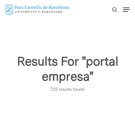
Skip
Menu
to
main
content
Results For
"portal
empresa"
722 results found