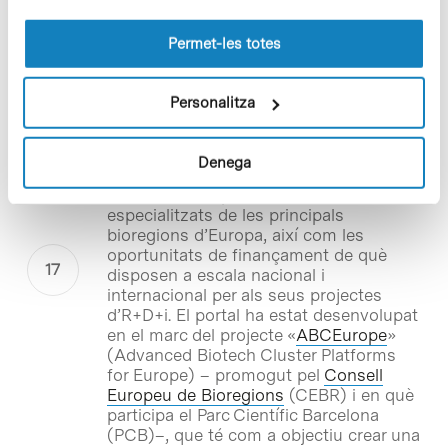
Notícies
les cookies pot consultar la
Política de cookies
del
Neix «Tools of Science», el
lloc web.
Permet-les totes
portal europeu de serveis de
suport a la innovació
Personalitza
Avui s’ha engegat «
Tools of Science
» el
primer portal europeu que ofereix a les
empreses biotecnològiques una base
Denega
de dades online de les millors
instal·lacions i proveïdors de serveis
especialitzats de les principals
bioregions d’Europa, així com les
oportunitats de finançament de què
disposen a escala nacional i
internacional per als seus projectes
d’R+D+i. El portal ha estat desenvolupat
en el marc del projecte «
ABCEurope
»
(Advanced Biotech Cluster Platforms
for Europe) – promogut pel
Consell
Europeu de Bioregions
(CEBR) i en què
participa el Parc Científic Barcelona
(PCB)–, que té com a objectiu crear una