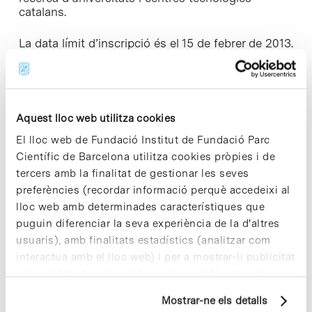
catalans.
La data límit d’inscripció és el 15 de febrer de 2013.
Per a més informacio [+]
Aquest lloc web utilitza cookies
El lloc web de Fundació Institut de Fundació Parc
Científic de Barcelona utilitza cookies pròpies i de
Share
Share
tercers amb la finalitat de gestionar les seves
preferències (recordar informació perquè accedeixi al
lloc web amb determinades característiques que
puguin diferenciar la seva experiència de la d'altres
usuaris), amb finalitats estadístics (analitzar com
Notícies més vistes
interactua amb el lloc web) i per a mostrar-li publicitat
personalitzada sobre la base d'un perfil elaborat a
partir dels seus hàbits de navegació (per exemple,
Mostrar-ne els detalls
pàgines visitades). Per a obtenir més informació sobre