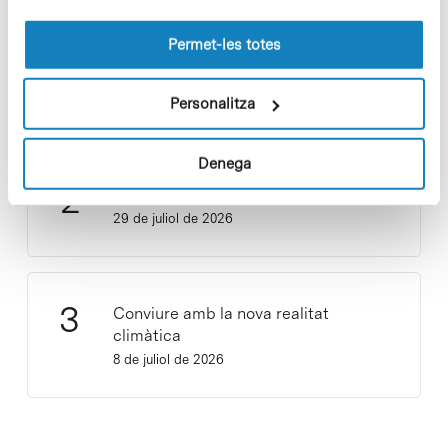
les cookies pot consultar la
Política de cookies
del
lloc web.
Permet-les totes
Vacances responsables en temps
d’emergència climàtica
15 de juliol de 2026
Personalitza
Denega
Cuidar el territori és sostenibilitat
29 de juliol de 2026
Conviure amb la nova realitat
climàtica
8 de juliol de 2026