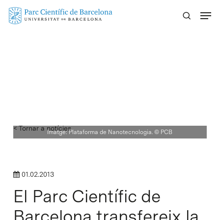
Skip
Menu
to
main
content
< Tornar a notícies
Imatge: Plataforma de Nanotecnologia. © PCB
01.02.2013
El Parc Científic de
Barcelona transfereix la