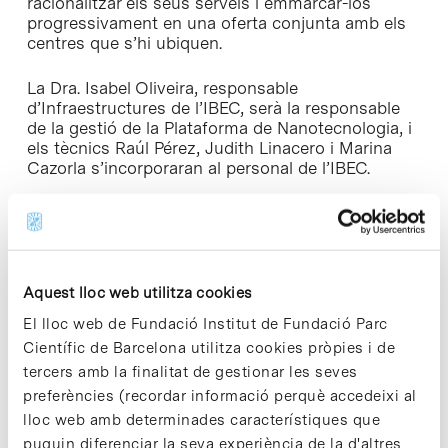
racionalitzar els seus serveis i emmarcar-los
progressivament en una oferta conjunta amb els
centres que s’hi ubiquen.
La Dra. Isabel Oliveira, responsable
d’Infraestructures de l’IBEC, serà la responsable
de la gestió de la Plataforma de Nanotecnologia, i
els tècnics Raúl Pérez, Judith Linacero i Marina
Cazorla s’incorporaran al personal de l’IBEC.
«A l’IBEC creiem que instal·lacions d’aquest tipus
són crucials per donar suport a la continuació i al
desenvolupament de les nostres àrees de
recerca,» afirma el director de l’IBEC, Josep A.
Aquest lloc web utilitza cookies
Planell. «Les noves instal·lacions previstes també
promouran la cooperació i l’intercanvi de
El lloc web de Fundació Institut de Fundació Parc
coneixements entre científics de l’IBEC i altres
Científic de Barcelona utilitza cookies pròpies i de
institucions.»
tercers amb la finalitat de gestionar les seves
preferències (recordar informació perquè accedeixi al
lloc web amb determinades característiques que
puguin diferenciar la seva experiència de la d'altres