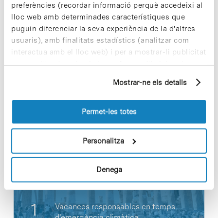
segona edició del Kids Day com a “Joves
preferències (recordar informació perquè accedeixi al
Científics”.
lloc web amb determinades característiques que
puguin diferenciar la seva experiència de la d'altres
usuaris), amb finalitats estadístics (analitzar com
interactua amb el lloc web) i per a mostrar-li publicitat
personalitzada sobre la base d'un perfil elaborat a
Share
Share
partir dels seus hàbits de navegació (per exemple,
Mostrar-ne els detalls
pàgines visitades). Per a obtenir més informació sobre
les cookies pot consultar la
Política de cookies
del
lloc web.
Permet-les totes
Notícies més vistes
Personalitza
Denega
Vacances responsables en temps
d’emergència climàtica