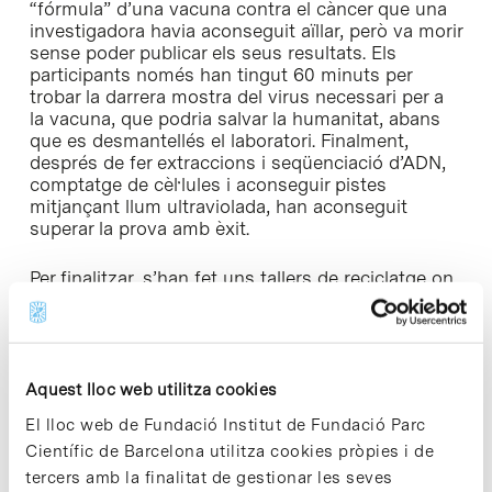
“fórmula” d’una vacuna contra el càncer que una
investigadora havia aconseguit aïllar, però va morir
sense poder publicar els seus resultats. Els
participants només han tingut 60 minuts per
trobar la darrera mostra del virus necessari per a
la vacuna, que podria salvar la humanitat, abans
que es desmantellés el laboratori. Finalment,
després de fer extraccions i seqüenciació d’ADN,
comptatge de cèl·lules i aconseguir pistes
mitjançant llum ultraviolada, han aconseguit
superar la prova amb èxit.
Per finalitzar, s’han fet uns tallers de reciclatge on
tots els participants han pogut pintar caixes de
porexpan per convertir-les en tamborets, i han fet
servir aquest material com a base per crear obres
artístiques amb la tècnica
Hilorama
o
String Art
,
enrotllant fils de colors al voltant d’un conjunt de
Aquest lloc web utilitza cookies
claus per formar figures geomètriques.
El lloc web de Fundació Institut de Fundació Parc
Científic de Barcelona utilitza cookies pròpies i de
Per posar punt i final a la jornada, s’han entregat
tercers amb la finalitat de gestionar les seves
els diplomes que reconeixien als participants de la