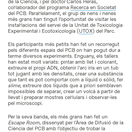
de la Ciència, i pel doctor Carlos Heras,
col·laborador del programa
Recerca en Societat
del PCB. Paral·lelament, el grup de nens i nenes
més grans han tingut l’oportunitat de visitar les
instal·lacions del servei de la Unitat de Toxicologia
Experimental i Ecotoxicologia (
UTOX
) del Parc.
Els participants més petits han fet un recorregut
pels diferents espais del PCB on han pogut dur a
terme diversos experiments. Enguany, els tallers
han estat molt variats: pintar amb llet i colorant,
extreure el propi ADN, obtenir l’arc iris en un tub
tot jugant amb les densitats, crear una substància
que tant es pot comportar com a líquid o sòlid, fer
slime
, extreure dos líquids que a priori semblaven
impossibles de separar, crear un volcà a partir de
llevat i preparar mostres cel·lulars i observar-les
pel microscopi.
Per la seva banda, els més grans han fet un
Escape Room
, dissenyat per l’Àrea de Difusió de la
Ciència del PCB amb l’objectiu de trobar la