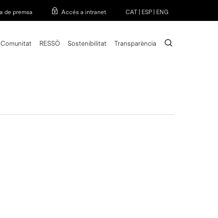
Menu
a de premsa
Accés a intranet
CAT
|
ESP
|
ENG
search
Comunitat
RESSÒ
Sostenibilitat
Transparència