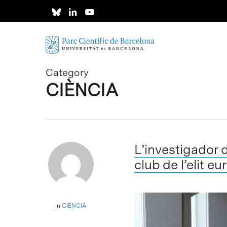
Skip
to
main
content
Category
CIÈNCIA
L’investigador 
club de l’elit e
In
CIÈNCIA