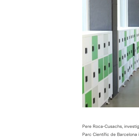
Pere Roca-Cusachs, investiga
Parc Científic de Barcelona 
Intro per buscar o ESC per tancar