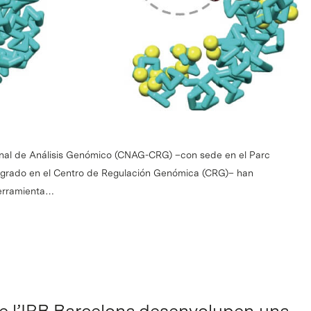
ional de Análisis Genómico (CNAG-CRG) –con sede en el Parc
tegrado en el Centro de Regulación Genómica (CRG)– han
herramienta…
de l’IRB Barcelona desenvolupen una