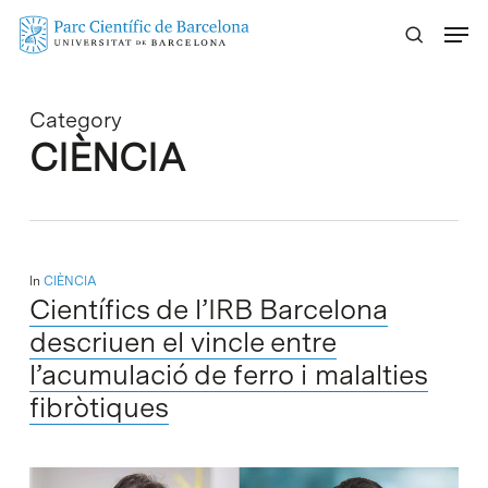
Skip
Menu
to
main
content
Category
CIÈNCIA
In
CIÈNCIA
Científics de l’IRB Barcelona
descriuen el vincle entre
l’acumulació de ferro i malalties
fibròtiques