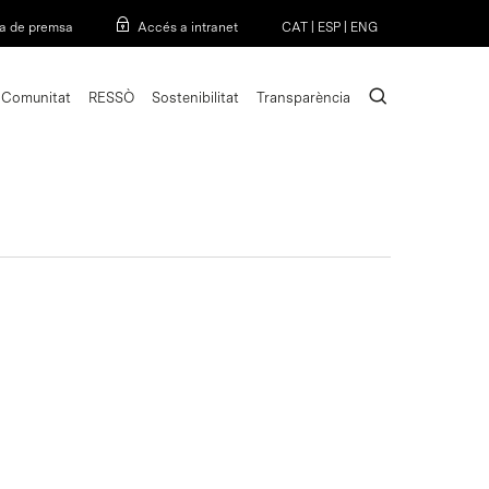
Menu
a de premsa
Accés a intranet
CAT
|
ESP
|
ENG
search
Comunitat
RESSÒ
Sostenibilitat
Transparència