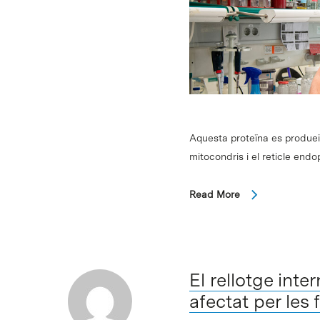
Aquesta proteïna es produeix
mitocondris i el reticle endop
Read More
El rellotge inter
afectat per les