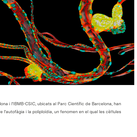
lona i l'IBMB-CSIC, ubicats al Parc Científic de Barcelona, han
 l'autofàgia i la poliploïdia, un fenomen en el qual les cèl·lules