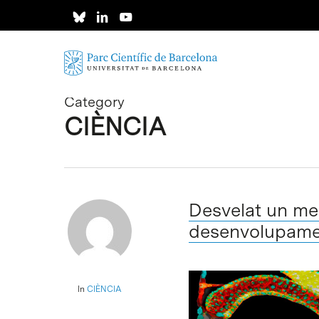
Skip
to
main
content
Category
CIÈNCIA
Desvelat un me
desenvolupame
In
CIÈNCIA