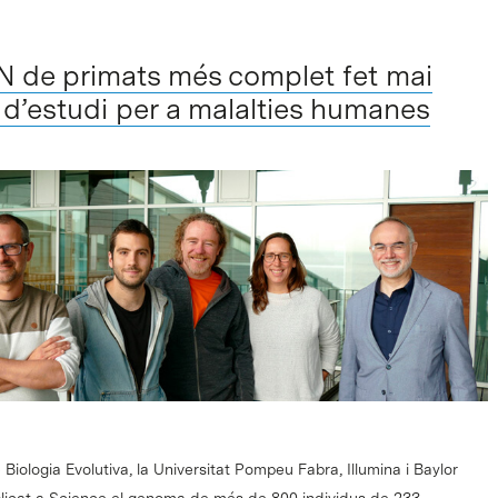
N de primats més complet fet mai
 d’estudi per a malalties humanes
e Biologia Evolutiva, la Universitat Pompeu Fabra, Illumina i Baylor
licat a Science el genoma de més de 800 individus de 233