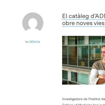
El catàleg d’AD
obre noves vies
In
CIÈNCIA
Investigadors de l'Institut d
College of Medicine han pub