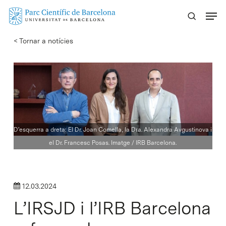
Skip
Menu
to
main
< Tornar a notícies
content
D'esquerra a dreta: El Dr. Joan Comella, la Dra. Alexandra Avgustinova i
el Dr. Francesc Posas. Imatge / IRB Barcelona.
12.03.2024
L’IRSJD i l’IRB Barcelona