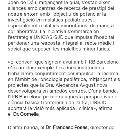
Joan de Déu, mitjançant la qual, s’estableixen
aliances amb centres de recerca de prestigi del
nostre entorn amb l’objectiu de potenciar la
investigació en malalties pediàtriques,
especialment malalties minoritàries, de manera
col·laborativa. La iniciativa s’emmarca en
l’estratègia UNICAS-SJD que impulsa l’hospital
per donar una resposta integral al repte mèdic i
social que suposen les malalties minoritàries.
«El conveni que signem avui amb l’IRB Barcelona
n’és un clar exemple. Les dues institucions
treballarem conjuntament per impulsar la recerca
en l’àmbit de l’oncologia pediàtrica, mitjançant els
projectes que la Dra. Alexandra Avgustinova
desenvoluparà en ambdós centres. D’una banda,
l’IRB Barcelona permetrà aquesta perspectiva de
ciència bàsica fronterera, i de l’altra, l’IRSJD
aportarà la visió més aplicada i clínica», afirma
el
Dr. Comella
.
D’altra banda, el
Dr. Francesc Posas
, director de