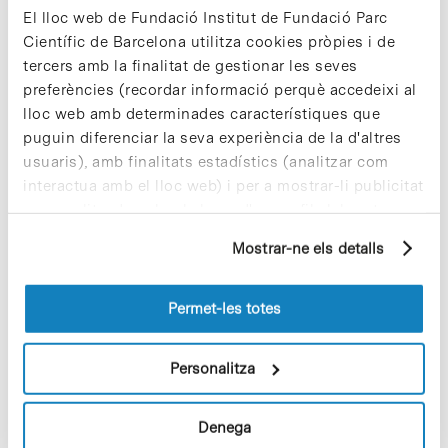
El lloc web de Fundació Institut de Fundació Parc
Científic de Barcelona utilitza cookies pròpies i de
tercers amb la finalitat de gestionar les seves
preferències (recordar informació perquè accedeixi al
lloc web amb determinades característiques que
puguin diferenciar la seva experiència de la d'altres
usuaris), amb finalitats estadístics (analitzar com
interactua amb el lloc web) i per a mostrar-li publicitat
personalitzada sobre la base d'un perfil elaborat a
partir dels seus hàbits de navegació (per exemple,
Equip de recerca de la Dra. Alexandra
Mostrar-ne els detalls
pàgines visitades). Per a obtenir més informació sobre
Avgustinova. Imatge / IRB Barcelona.
les cookies pot consultar la
Política de cookies
del
lloc web.
Permet-les totes
El laboratori d’
Epigenètica del Càncer Pediàtric
,
dirigit per la
Dra. Alexandra Avgustinova
, abordarà
els tumors del desenvolupament amb l’objectiu
Personalitza
identificar les vulnerabilitats epigenètiques
específiques del càncer infantil i explotar-les en la
recerca de teràpies personalitzades per millorar el
Denega
benestar i el pronòstic del pacient.