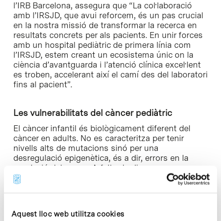
l’IRB Barcelona, assegura que “La col·laboració
amb l’IRSJD, que avui reforcem, és un pas crucial
en la nostra missió de transformar la recerca en
resultats concrets per als pacients. En unir forces
amb un hospital pediàtric de primera línia com
l’IRSJD, estem creant un ecosistema únic on la
ciència d’avantguarda i l’atenció clínica excel·lent
es troben, accelerant així el camí des del laboratori
fins al pacient”.
Les vulnerabilitats del càncer pediàtric
El càncer infantil és biològicament diferent del
càncer en adults. No es caracteritza per tenir
nivells alts de mutacions sinó per una
desregulació epigenètica, és a dir, errors en la
regulació dels gens. A falta de disposar
d’enfocaments específics, els pacients joves són
tractats amb teràpies estàndard, incloent-hi la
quimioteràpia i la radioteràpia.
Aquest lloc web utilitza cookies