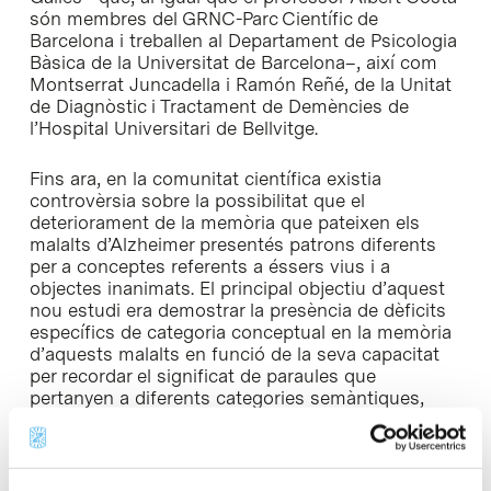
són membres del GRNC-Parc Científic de
Barcelona i treballen al Departament de Psicologia
Bàsica de la Universitat de Barcelona–, així com
Montserrat Juncadella i Ramón Reñé, de la Unitat
de Diagnòstic i Tractament de Demències de
l’Hospital Universitari de Bellvitge.
Fins ara, en la comunitat científica existia
controvèrsia sobre la possibilitat que el
deteriorament de la memòria que pateixen els
malalts d’Alzheimer presentés patrons diferents
per a conceptes referents a éssers vius i a
objectes inanimats. El principal objectiu d’aquest
nou estudi era demostrar la presència de dèficits
específics de categoria conceptual en la memòria
d’aquests malalts en funció de la seva capacitat
per recordar el significat de paraules que
pertanyen a diferents categories semàntiques,
com ara eines (estisores, martell), mitjans de
transport (camió, bus) i éssers animats (vegetals i
animals).