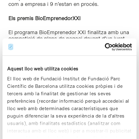
com a empresa i 9 n’estan en procés.
Els premis BioEmprenedorXXI
El programa BioEmprenedor XXI finalitza amb una
competició de plans de negoci davant d’un jurat
d’experts i representants de les entitats
promotores, entre els que hi ha Jesús Purroy,
director tècnic de Serveis Científics i Tecnològics
del Parc Científic de Barcelona. Entre totes les
Aquest lloc web utilitza cookies
propostes presentades se seleccionen 2 finalistes
i un primer premi.
El lloc web de Fundació Institut de Fundació Parc
Científic de Barcelona utilitza cookies pròpies i de
El guanyador obtindrà una dotació econòmica de
tercers amb la finalitat de gestionar les seves
10.000 euros i l’oportunitat de participar a un curs
preferències (recordar informació perquè accedeixi al
d’acceleració per a emprenedors
Ignite Fast Track
de la Universitat de Cambridge
i al programa
lloc web amb determinades característiques que
formatiu
Biocàpsules de Biocat
, així com una
puguin diferenciar la seva experiència de la d'altres
estada gratuïta de 6 mesos a la
Incubadora de
usuaris), amb finalitats estadístics (analitzar com
empresas Glòries de Barcelona Activa
. El primer i
interactua amb el lloc web) i per a mostrar-li publicitat
el segon finalistes rebran una dotació econòmica
personalitzada sobre la base d'un perfil elaborat a