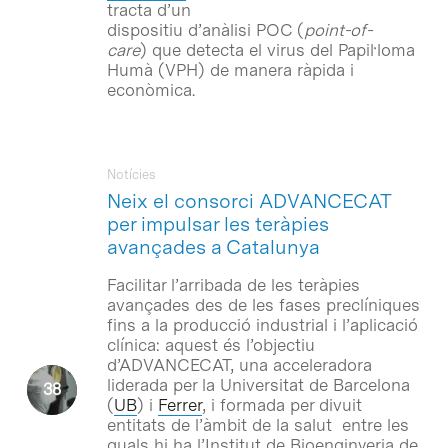
tracta d’un
dispositiu d’anàlisi POC (
point-of-
care
) que detecta el virus del Papil·loma
Humà (VPH) de manera ràpida i
econòmica.
Notícies
Neix el consorci ADVANCECAT
per impulsar les teràpies
avançades a Catalunya
Facilitar l’arribada de les teràpies
avançades des de les fases preclíniques
fins a la producció industrial i l’aplicació
clínica: aquest és l’objectiu
d’ADVANCECAT, una acceleradora
liderada per la Universitat de Barcelona
(
UB
) i
Ferrer
, i formada per divuit
entitats de l’àmbit de la salut entre les
quals hi ha l’Institut de Bioenginyeria de