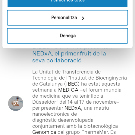
tesi doctoral al si de l’Institut de
Recerca Biomèdica (
IRB Barcelona
) en
el PCB.
Personalitza
Denega
Notícies
L’IBEC i Genomica presenten
NEDxA, el primer fruit de la
seva col·laboració
La Unitat de Transferència de
Tecnologia de l’’Institut de Bioenginyeria
de Catalunya (
IBEC
) ha estat aquesta
setmana a
MEDICA
–el fòrum mundial
de medicina que va tenir lloc a
Düsseldorf del 14 al 17 de novembre–
per presentar
NEDxA
, una matriu
nanoelectrònica de
diagnòstic desenvolupada
conjuntament amb la biotecnològica
Genomica
del grupo PharmaMar. Es