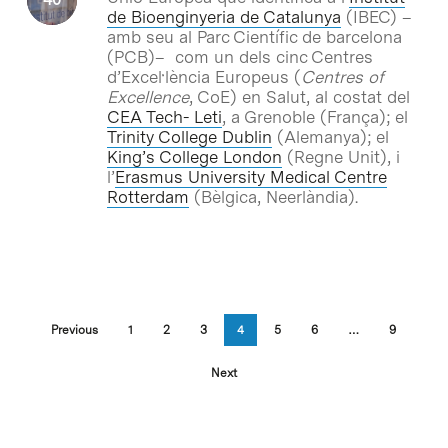
de Bioenginyeria de Catalunya
(IBEC) –
amb seu al Parc Científic de barcelona
(PCB)– com un dels cinc Centres
d’Excel·lència Europeus (
Centres of
Excellence
, CoE) en Salut, al costat del
CEA Tech- Leti
, a Grenoble (França); el
Trinity College Dublin
(Alemanya); el
King’s College London
(Regne Unit), i
l’
Erasmus University Medical Centre
Rotterdam
(Bèlgica, Neerlàndia).
Previous
1
2
3
4
5
6
…
9
Next