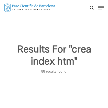
Skip
Menu
to
main
content
Results For
"crea
index htm"
88 results found