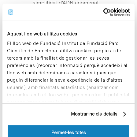
simplificat d’ADN anomenat
«CGeNArate», que permet fer
simulacions ràpides i precises de la
cromatina i facilita l’observació
detallada…
Aquest lloc web utilitza cookies
El lloc web de Fundació Institut de Fundació Parc
Notícies
Científic de Barcelona utilitza cookies pròpies i de
Nova via per lluitar contra la
tercers amb la finalitat de gestionar les seves
pèrdua de massa muscular a
preferències (recordar informació perquè accedeixi al
l’envelliment
lloc web amb determinades característiques que
puguin diferenciar la seva experiència de la d'altres
Un estudi coliderat pel Dr. Antonio
Zorzano, investigador de l’IRB Barcelona
usuaris), amb finalitats estadístics (analitzar com
amb seu al PCB, i el Dr. David
interactua amb el lloc web) i per a mostrar-li publicitat
Sebastián, professor de la Facultat de
personalitzada sobre la base d'un perfil elaborat a
Farmàcia i Ciències de l’Alimentació
partir dels seus hàbits de navegació (per exemple,
de…
Mostrar-ne els detalls
pàgines visitades). Per a obtenir més informació sobre
les cookies pot consultar la
Política de cookies
del
Notícies
lloc web.
Permet-les totes