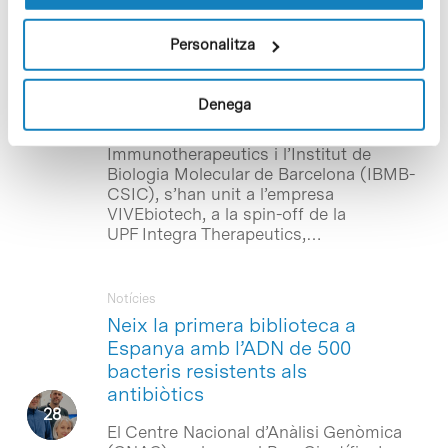
Onechain i l’IBMB-CSIC
participen en un consorci que
Personalitza
dissenyarà proteïnes amb IA
per a teràpies avançades
Denega
Dues entitats de la comunitat del Parc
Científic de Barcelona, OneChain
Immunotherapeutics i l’Institut de
Biologia Molecular de Barcelona (IBMB-
CSIC), s’han unit a l’empresa
VIVEbiotech, a la spin-off de la
UPF Integra Therapeutics,…
Notícies
Neix la primera biblioteca a
Espanya amb l’ADN de 500
bacteris resistents als
antibiòtics
El Centre Nacional d’Anàlisi Genòmica