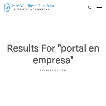
Skip
Menu
to
main
content
Results For
"portal en
empresa"
722 results found