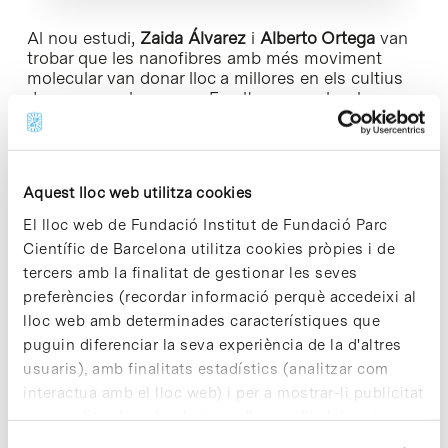
Al nou estudi,
Zaida Álvarez
i
Alberto Ortega
van
trobar que les nanofibres amb més moviment
molecular van donar lloc a millores en els cultius
de neurones humanes. En altres paraules, les
neurones cultivades en aquests materials
sintètics més dinàmics van mostrar més
maduresa, amb menys agregació i amb una
senyalització més intensa.
Aquest lloc web utilitza cookies
“Creiem que això funciona perquè els receptors
El lloc web de Fundació Institut de Fundació Parc
es mouen molt ràpid a la membrana cel·lular i les
Científic de Barcelona utilitza cookies pròpies i de
molècules de senyalització de les nostres bastides
tercers amb la finalitat de gestionar les seves
també es mouen molt ràpid”, explica el
Prof.
preferències (recordar informació perquè accedeixi al
Stupp.
lloc web amb determinades característiques que
puguin diferenciar la seva experiència de la d'altres
Com a part de la recerca, es van agafar cèl·lules
d’un pacient amb ELA per transformar-les en
usuaris), amb finalitats estadístics (analitzar com
neurones específiques del pacient, el tipus cel·lular
interactua amb el lloc web) i per a mostrar-li publicitat
afectat en aquesta malaltia neurodegenerativa.
personalitzada sobre la base d'un perfil elaborat a
Aquestes neurones es van cultivar durant dos
partir dels seus hàbits de navegació (per exemple,