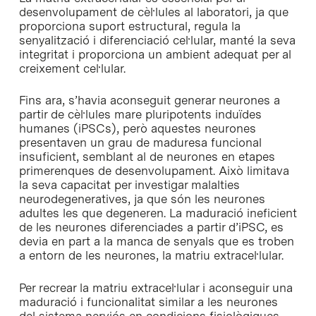
desenvolupament de cèl·lules al laboratori, ja que
proporciona suport estructural, regula la
senyalització i diferenciació cel·lular, manté la seva
integritat i proporciona un ambient adequat per al
creixement cel·lular.
Fins ara, s’havia aconseguit generar neurones a
partir de cèl·lules mare pluripotents induïdes
humanes (iPSCs), però aquestes neurones
presentaven un grau de maduresa funcional
insuficient, semblant al de neurones en etapes
primerenques de desenvolupament. Això limitava
la seva capacitat per investigar malalties
neurodegeneratives, ja que són les neurones
adultes les que degeneren. La maduració ineficient
de les neurones diferenciades a partir d’iPSC, es
devia en part a la manca de senyals que es troben
a entorn de les neurones, la matriu extracel·lular.
Per recrear la matriu extracel·lular i aconseguir una
maduració i funcionalitat similar a les neurones
del sistema nerviós en condicions fisiològiques,