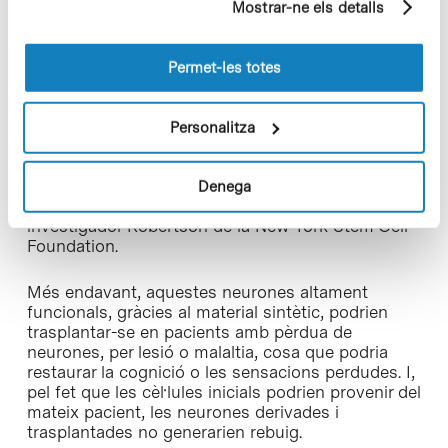
mesos en els materials sintètics per a
Mostrar-ne els detalls
pàgines visitades). Per a obtenir més informació sobre
desenvolupar característiques pròpies de la
malaltia de l’ELA. “
les cookies pot consultar la
Política de cookies
del
lloc web.
Permet-les totes
Això no només ha proporcionat una nova finestra
per estudiar l’ELA, sinó que aquest sistema també
es podrà utilitzar per estudiar i provar possibles
Personalitza
teràpies en altres malalties neurològiques”,
comenta
Evangelos Kiskinis
, professor de
neurologia i neurociència a l’Escola de Medicina
Denega
Feinberg de la Universitat Northwestern i
investigador Robertson de la New York Stem Cell
Foundation.
Més endavant, aquestes neurones altament
funcionals, gràcies al material sintètic, podrien
trasplantar-se en pacients amb pèrdua de
neurones, per lesió o malaltia, cosa que podria
restaurar la cognició o les sensacions perdudes. I,
pel fet que les cèl·lules inicials podrien provenir del
mateix pacient, les neurones derivades i
trasplantades no generarien rebuig.