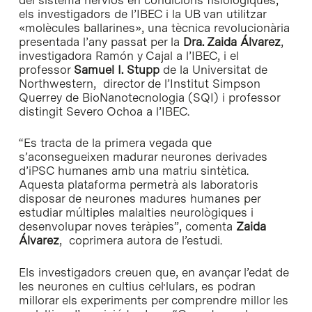
els investigadors de l’IBEC i la UB van utilitzar
«molècules ballarines», una tècnica revolucionària
presentada l’any passat per la
Dra. Zaida Álvarez
,
investigadora Ramón y Cajal a l’IBEC, i el
professor
Samuel I. Stupp
de la Universitat de
Northwestern, director de l’Institut Simpson
Querrey de BioNanotecnologia (SQI) i professor
distingit Severo Ochoa a l’IBEC.
“Es tracta de la primera vegada que
s’aconsegueixen madurar neurones derivades
d’iPSC humanes amb una matriu sintètica.
Aquesta plataforma permetrà als laboratoris
disposar de neurones madures humanes per
estudiar múltiples malalties neurològiques i
desenvolupar noves teràpies”, comenta
Zaida
Álvarez
, coprimera autora de l’estudi.
Els investigadors creuen que, en avançar l’edat de
les neurones en cultius cel·lulars, es podran
millorar els experiments per comprendre millor les