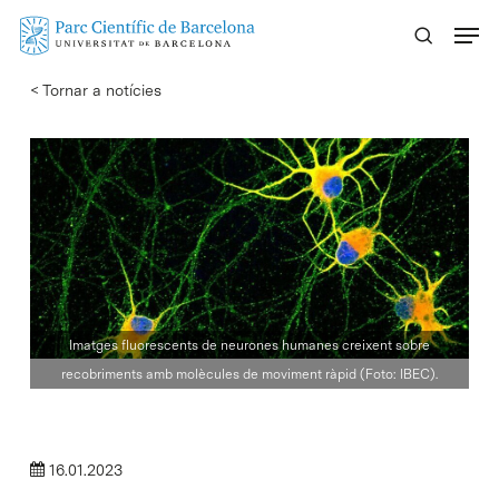
Skip
Menu
to
main
< Tornar a notícies
content
Imatges fluorescents de neurones humanes creixent sobre
recobriments amb molècules de moviment ràpid (Foto: IBEC).
16.01.2023