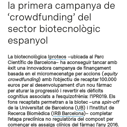
la primera campanya de
‘crowdfunding’ del
sector biotecnològic
espanyol
La biotecnològica
Iproteos
–ubicada al Parc
Científic de Barcelona– ha aconseguir tancar amb
èxit una innovadora campanya de finançament
basada en el micromecenatge per accions (
equity
crowdfunding
) amb l'objectiu de recaptar 100.000
euros per al desenvolupament d'un nou fàrmac
per aturar la progressió i revertir els dèficits
cognitius associats a l'esquizofrènia: l'IPR019. Els
fons recaptats permetran a la biotec –una
spin-off
de la Universitat de Barcelona (
UB
) i l'Institut de
Recerca Biomèdica (
IRB Barcelona
)– completar
l'etapa preclínica no regulatòria del compost per
començar els assaigs clínics del fàrmac l'any 2016.