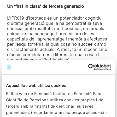
Un ‘first in class’ de tercera generació
L’IPR019 d’Iproteos és un potenciador cognitiu
d’última generació que ja ha demostrat la seva
eficàcia, amb resultats molt positius, en models
animals: s’ha aconseguit una millora de les
capacitats de l’aprenentatge i memòria afectades
per l’esquizofrènia, la qual cosa no succeeix amb
els tractaments actuals. A més, té un mecanisme
d’acció completament diferent la qual cosa el
converteix en un
‘first in class’
.
Es tracta d’un fàrmac dels anomenats ‘de tercera
generació’, que estan a la interfície entre els
utilitzats tradicionalment i els de segona
Aquest lloc web utilitza cookies
generació (fàrmacs proteics). Està basat en unes
molècules anomenades pèptids, que bloquegen
El lloc web de Fundació Institut de Fundació Parc
l’acció de les proteases i són capaços de
Científic de Barcelona utilitza cookies pròpies i de
travessar la barrera hematoencefàlica, un sistema
tercers amb la finalitat de gestionar les seves
protector del cervell que fins ara la gran majoria
preferències (recordar informació perquè accedeixi al
de fàrmacs no han aconseguit creuar