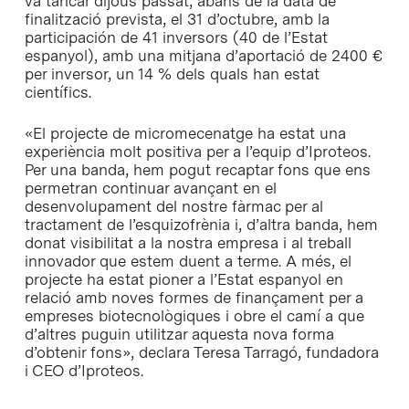
va tancar dijous passat, abans de la data de
finalització prevista, el 31 d’octubre, amb la
participación de 41 inversors (40 de l’Estat
espanyol), amb una mitjana d’aportació de 2400 €
per inversor, un 14 % dels quals han estat
científics.
«El projecte de micromecenatge ha estat una
experiència molt positiva per a l’equip d’Iproteos.
Per una banda, hem pogut recaptar fons que ens
permetran continuar avançant en el
desenvolupament del nostre fàrmac per al
tractament de l’esquizofrènia i, d’altra banda, hem
donat visibilitat a la nostra empresa i al treball
innovador que estem duent a terme. A més, el
projecte ha estat pioner a l’Estat espanyol en
relació amb noves formes de finançament per a
empreses biotecnològiques i obre el camí a que
d’altres puguin utilitzar aquesta nova forma
d’obtenir fons», declara Teresa Tarragó, fundadora
i CEO d’Iproteos.