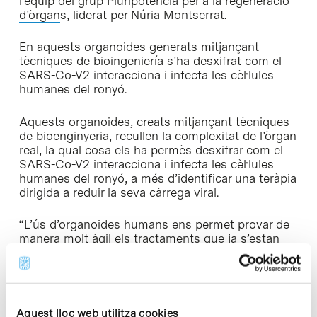
l’equip del grup
Pluripotència per a la regeneració
d’òrgan
s, liderat per Núria Montserrat.
En aquests organoides generats mitjançant
tècniques de bioingeniería s’ha desxifrat com el
SARS-Co-V2 interacciona i infecta les cèl·lules
humanes del ronyó.
Aquests organoides, creats mitjançant tècniques
de bioenginyeria, recullen la complexitat de l’òrgan
real, la qual cosa els ha permès desxifrar com el
SARS-Co-V2 interacciona i infecta les cèl·lules
humanes del ronyó, a més d’identificar una teràpia
dirigida a reduir la seva càrrega viral.
“L’ús d’organoides humans ens permet provar de
manera molt àgil els tractaments que ja s’estan
utilitzant per a altres malalties o que estan prop
de ser validats. En aquests moments en els quals
el temps constreny, aquestes estructures 3D
estalvien dràsticament el temps que destinaríem a
provar un nou medicament en humans”, destaca
Aquest lloc web utilitza cookies