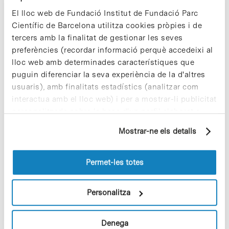
Núria Montserrat.
El lloc web de Fundació Institut de Fundació Parc
Científic de Barcelona utilitza cookies pròpies i de
► Article de referència:
Monteil et al. «
Inhibition of
SARS-CoV-2 infections in engineered human
tercers amb la finalitat de gestionar les seves
tissues using clinical-grade soluble human ACE2
«.
preferències (recordar informació perquè accedeixi al
Cell 2020, DOI: 10.1016/j.cell.2020.04.004
lloc web amb determinades característiques que
puguin diferenciar la seva experiència de la d'altres
► Més informació:
web de l’IBEC [+]
usuaris), amb finalitats estadístics (analitzar com
interactua amb el lloc web) i per a mostrar-li publicitat
personalitzada sobre la base d'un perfil elaborat a
partir dels seus hàbits de navegació (per exemple,
Mostrar-ne els detalls
pàgines visitades). Per a obtenir més informació sobre
les cookies pot consultar la
Política de cookies
del
lloc web.
Permet-les totes
Share
Share
Personalitza
Denega