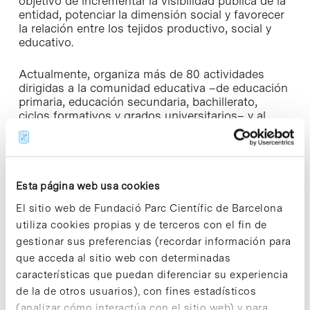
objetivo de incrementar la visibilidad pública de la
entidad, potenciar la dimensión social y favorecer
la relación entre los tejidos productivo, social y
educativo.
Actualmente, organiza más de 80 actividades
dirigidas a la comunidad educativa –de educación
primaria, educación secundaria, bachillerato,
ciclos formativos y grados universitarios– y al
público en general en las que participan cerca de
5000 personas cada año.
Borrar los límites del espacio escolar
Esta página web usa cookies
El Consejo de Coordinación Pedagógica (CCP)
El sitio web de Fundació Parc Científic de Barcelona
impulsado por el Instituto de Educación del
utiliza cookies propias y de terceros con el fin de
Ayuntamiento de Barcelona, es una red que reúne
gestionar sus preferencias (recordar información para
actualmente 155 instituciones y entidades
que acceda al sitio web con determinadas
ciudadanas que ofrecen actividades educativas
características que puedan diferenciar su experiencia
para escolares. El Parc Científic de Barcelona es
una de las entidades que forman parte.
de la de otros usuarios), con fines estadísticos
(analizar cómo interactúa con el sitio web) y para