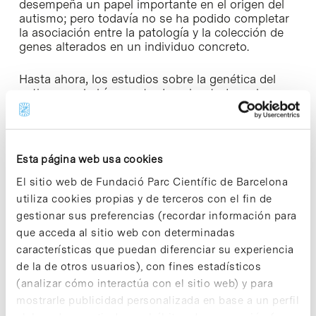
desempeña un papel importante en el origen del
autismo; pero todavía no se ha podido completar
la asociación entre la patología y la colección de
genes alterados en un individuo concreto.
Hasta ahora, los estudios sobre la genética del
autismo se habían centrado sobre todo en las
mutaciones de novo —que aparecen en los hijos y
no están presentes en los progenitores— en
familias con un único hijo afectado. Pero el trabajo
publicado en Molecular Psychiatry, que tiene como
Esta página web usa cookies
primer autor al experto Claudio Toma, aporta una
perspectiva innovadora en el estudio de la
El sitio web de Fundació Parc Científic de Barcelona
genética de los TEA: «Hemos estudiado por
utiliza cookies propias y de terceros con el fin de
primera vez a escala genómica las mutaciones
gestionar sus preferencias (recordar información para
que el padre o la madre han transmitido a los
que acceda al sitio web con determinadas
hijos. En total, se ha estudiado un conjunto de
diez familias con dos o tres hijos afectados de
características que puedan diferenciar su experiencia
autismo cada una», detalla Bru Cormand.
de la de otros usuarios), con fines estadísticos
(analizar cómo interactúa con el sitio web) y para
La investigación se basa en la metodología de
mostrarle publicidad personalizada en base a un perfil
secuenciación y análisis del exoma humano