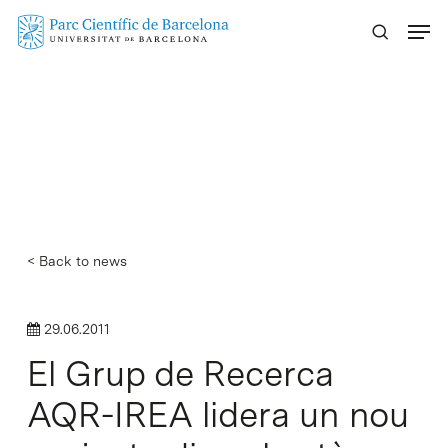
Skip
Menu
to
main
content
< Back to news
29.06.2011
El Grup de Recerca
AQR-IREA lidera un nou