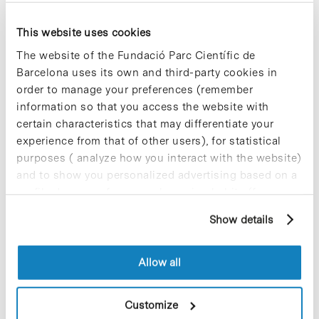
This website uses cookies
Most viewed news
The website of the Fundació Parc Científic de
Barcelona uses its own and third-party cookies in
order to manage your preferences (remember
information so that you access the website with
certain characteristics that may differentiate your
experience from that of other users), for statistical
Collective projects are enriching.
purposes ( analyze how you interact with the website)
Participate and make the PCB more
and to show you personalized advertising based on a
sustainable
profile drawn up from your browsing habits (for
9 de September de 2025
example, pages visited). For more information about
Show details
cookies, you can consult the website's Cookie Policy.
Allow all
New life for terrace furniture: reuse of
resources with social impact
17 de September de 2025
Customize