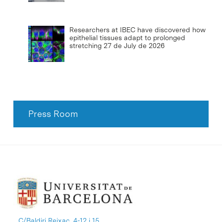
Researchers at IBEC have discovered how
epithelial tissues adapt to prolonged
stretching
27 de July de 2026
Press Room
C/Baldiri Reixac, 4-12 i 15