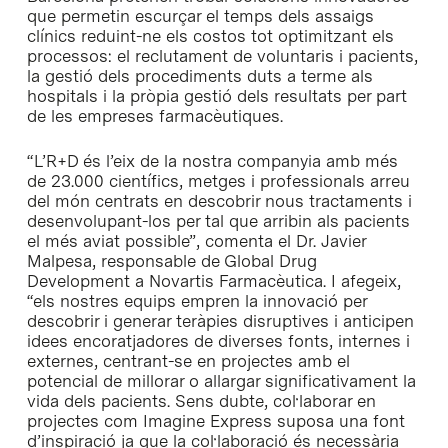
que permetin escurçar el temps dels assaigs
clínics reduint-ne els costos tot optimitzant els
processos: el reclutament de voluntaris i pacients,
la gestió dels procediments duts a terme als
hospitals i la pròpia gestió dels resultats per part
de les empreses farmacèutiques.
“L’R+D és l’eix de la nostra companyia amb més
de 23.000 científics, metges i professionals arreu
del món centrats en descobrir nous tractaments i
desenvolupant-los per tal que arribin als pacients
el més aviat possible”, comenta el Dr. Javier
Malpesa, responsable de Global Drug
Development a Novartis Farmacèutica. I afegeix,
“els nostres equips empren la innovació per
descobrir i generar teràpies disruptives i anticipen
idees encoratjadores de diverses fonts, internes i
externes, centrant-se en projectes amb el
potencial de millorar o allargar significativament la
vida dels pacients. Sens dubte, col·laborar en
projectes com Imagine Express suposa una font
d’inspiració ja que la col·laboració és necessària