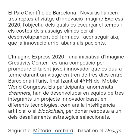
El Parc Científic de Barcelona i Novartis llancen
tres reptes al viatge d’innovació
Imagine Express
2020
, l’objectiu dels quals és escurçar el temps i
els costos dels assaigs clínics per al
desenvolupament del fàrmacs i aconseguir així,
que la innovació arribi abans als pacients.
L’Imagine Express 2020 –una iniciativa d’Imagine
Creativity Center– és una competició per
promoure el talent jove i innovador que es duu a
terme durant un viatge en tren de tres dies entre
Barcelona i Paris, finalitzant al 4YFN del Mobile
World Congress. Els participants, anomenats
d
reamers
, han de desenvolupar en equips de tres
integrants un projecte innovador basat en
diferents tecnologies, com ara la intel·ligència
artificial o el
blockchain
, per donar resposta a un
dels desafiaments estratègics seleccionats.
Seguint el
Mètode Lombard
–basat en el
Design