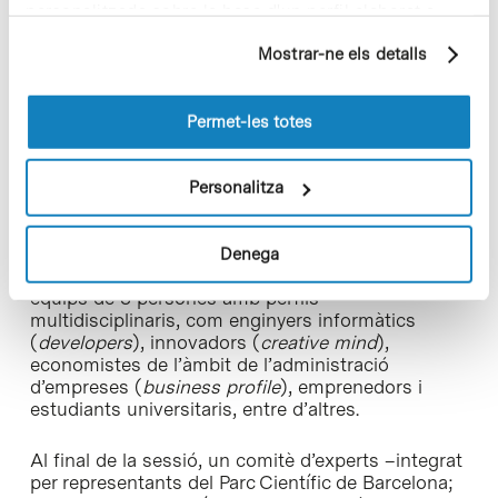
personalitzada sobre la base d'un perfil elaborat a
Dream Big Novartis al Parc Científic de Barcelona
partir dels seus hàbits de navegació (per exemple,
Mostrar-ne els detalls
pàgines visitades). Per a obtenir més informació sobre
La selecció d’alguns dels candidats que viatjaran
les cookies pot consultar la
Política de cookies
del
en el tren començarà unes setmanes abans, al
lloc web.
Dream Big Novartis
, el 24 de gener al Parc Científic
Permet-les totes
de Barcelona. El Dream BIG Novartis és una
competició d’innovació disruptiva, també liderada
per Imagine, en la qual durant 3 hores es
Personalitza
generaran centenars de solucions als 3 reptes
plantejats per escurçar el temps de
desenvolupament clínic dels fàrmacs. La
Denega
convocatòria és oberta, amb l’objectiu de trobar-hi
equips de 3 persones amb perfils
multidisciplinaris, com enginyers informàtics
(
developers
), innovadors (
creative mind
),
economistes de l’àmbit de l’administració
d’empreses (
business profile
), emprenedors i
estudiants universitaris, entre d’altres.
Al final de la sessió, un comitè d’experts –integrat
per representants del Parc Científic de Barcelona;