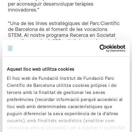
per aconseguir desenvolupar teràpies
innovadores.”
“Una de les línies estratègiques del Parc Científic
de Barcelona és el foment de les vocacions
STEM. Al nostre programa Recerca en Societat
organitzem més de 100 activitats anuals en què
participen prop de 6.000 estudiants. Projectes
com l’Imagine Express 2020, en què col·laborem
amb Novartis, ens permeten impulsar també
l’emprenedoria i la innovació disruptiva en salut
Aquest lloc web utilitza cookies
entre els joves, que considerem clau per fer créixer
el sector”, explica Maria Terrades, directora
El lloc web de Fundació Institut de Fundació Parc
general del Parc.
Científic de Barcelona utilitza cookies pròpies i de
tercers amb la finalitat de gestionar les seves
“Des d’Imagine estem molt feliços de tenir al tren
preferències (recordar informació perquè accedeixi al
de l’express 2020 a Novartis i al Parc Científic de
lloc web amb determinades característiques que
Barcelona per generar junts solucions innovadores
a un repte de salut que pot tenir un gran impacte
puguin diferenciar la seva experiència de la d'altres
en la societat”, explica Xavier Verdaguer, Fundador
usuaris), amb finalitats estadístics (analitzar com
d’Imagine.
interactua amb el lloc web) i per a mostrar-li publicitat