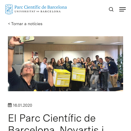
Skip
Menu
to
main
< Tornar a notícies
content
16.01.2020
El Parc Científic de
Barcelona, Novartis i