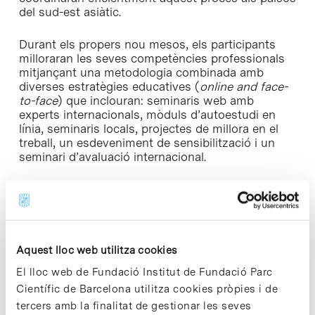
del sud-est asiàtic.
Durant els propers nou mesos, els participants
milloraran les seves competències professionals
mitjançant una metodologia combinada amb
diverses estratègies educatives (
online and face-
to-face
) que inclouran: seminaris web amb
experts internacionals, mòduls d’autoestudi en
línia, seminaris locals, projectes de millora en el
treball, un esdeveniment de sensibilització i un
seminari d’avaluació internacional.
Per transferir el coneixement teòric a la pràctica
clínica, els alumnes comptaran amb el suport
d’experts internacionals, així com dels
professionals locals que prèviament van
completar el programa ODISSeA
Train the Trainers
Aquest lloc web utilitza cookies
que es va desenvolupar el mes de maig del 2019 a
El lloc web de Fundació Institut de Fundació Parc
Barcelona.
Científic de Barcelona utilitza cookies pròpies i de
►
Notícia relacionada [+]
tercers amb la finalitat de gestionar les seves