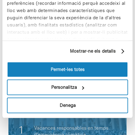
preferències (recordar informació perquè accedeixi al
lloc web amb determinades característiques que
puguin diferenciar la seva experiència de la d'altres
usuaris), amb finalitats estadístics (analitzar com
interactua amb el lloc web) i per a mostrar-li publicitat
personalitzada sobre la base d'un perfil elaborat a
Share
Share
partir dels seus hàbits de navegació (per exemple,
Mostrar-ne els detalls
pàgines visitades). Per a obtenir més informació sobre
les cookies pot consultar la
Política de cookies
del
lloc web.
Permet-les totes
Notícies més vistes
Personalitza
Denega
Vacances responsables en temps
d’emergència climàtica