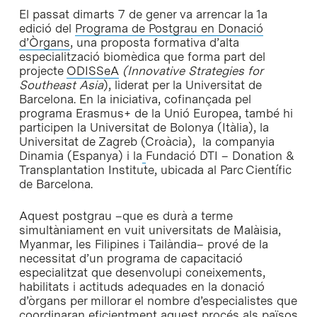
El passat dimarts 7 de gener va arrencar la 1a
edició del
Programa de Postgrau en Donació
d’Òrgans
, una proposta formativa d’alta
especialització biomèdica que forma part del
projecte
ODISSeA
(Innovative Strategies for
Southeast Asia
), liderat per la Universitat de
Barcelona. En la iniciativa, cofinançada pel
programa Erasmus+ de la Unió Europea, també hi
participen la Universitat de Bolonya (Itàlia), la
Universitat de Zagreb (Croàcia), la companyia
Dinamia (Espanya) i la
Fundació DTI – Donation &
Transplantation Institute, ubicada al Parc Científic
de Barcelona.
Aquest postgrau –que es durà a terme
simultàniament en vuit universitats de Malàisia,
Myanmar, les Filipines i Tailàndia– prové de la
necessitat d’un programa de capacitació
especialitzat que desenvolupi coneixements,
habilitats i actituds adequades en la donació
d’òrgans per millorar el nombre d’especialistes que
coordinaran eficientment aquest procés als països