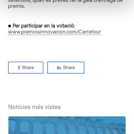
setembre, quan es preveu fer la gala d’entrega de
premis.
■
Per participar en la votació:
www.premiosinnovacion.com/Carrefour
Share
Share
Notícies més vistes