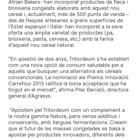
Atrian Bakers- han incorporat productes de fleca i
brioixeria congelats elaborats amb aquest nou
cereal i, actualment, més de 500 punts de venda –
des de fleques artesanes a grans superfícies de
l’Estat espanyol i Itàlia- han incorporat a la seva
oferta una àmplia varietat de productes (pa,
brioixeria, pasta, cervesa, etc.) amb la farina
d’aquest nou cereal natural.
“En qüestió de dos anys, Tritordeum s’ha establert
com una nova opció de consum saludable per a
aquells que busquen una alternativa als cereals
convencionals. La nominació als Premis Innovació
Carrefour 2015 ratifica la bona acceptació que ha
tingut en el mercat”, afirma Pilar Barceló, directora
general d’Agrasys.
“Apostem pel Tritordeum com un complement a
la nostra gamma Nature, pans sense additius i
conservants, amb llargues fermentacions. Creiem
que el futur de les masses congelades es basa a
apostar per productes innovadors, diferents dels