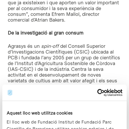
que ja existeixen i que aporten un valor important
per al consumidor i la seva experiència de
consum”, comenta Efrem Mallol, director
comercial d’Atrian Bakers.
De la investigació al gran consum
Agrasys és un
spin-off
del Consell Superior
d’Investigacions Científiques (CSIC) ubicada al
PCB i fundada l’any 2005 per un grup de científics
de l’Institut d’Agricultura Sostenible de Còrdova
(IAS-CSIC) i de la indústria. Centra la seva
activitat en el desenvolupament de noves
varietats de cultius amb alt valor afegit i els seus
projectes es dirigeixen al sector dels aliments
funcionals naturals, productes innovadors i
cultius per a biomassa i farratge, amb la finalitat
de generar beneficis per a la societat. Des de
2006, la firma té els drets d’exclusivitat comercial i
Aquest lloc web utilitza cookies
el programa de millora del Tritordeum, el nou
cereal natural desenvolupat per els investigadors
El lloc web de Fundació Institut de Fundació Parc
de l’IAS-CSIC. A l’abril de 2013, aquest cereal
Científic de Barcelona utilitza cookies pròpies i de