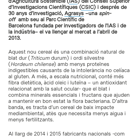
d’Agricultura Sostenible (
IAS
) del Consell Superior
d’Investigacions Científiques (
CSIC
) i després de
30 anys d’investigació,
Agrasys
–una
spin-
off
amb seu al Parc Científic de
Barcelona fundada per investigadors de l'IAS i de
la indústria– el va llençar al mercat a l’abril de
2013.
Aquest nou cereal és una combinació natural de
blat dur (
Triticum
durum) i ordi silvestre
(
Hordeum chilense
) amb menys proteïnes
indigestibles causants de la intolerància no celíaca
al gluten. A més, a escala nutricional, conté més
fibra dietètica, àcid oleic i luteïna – un antioxidant
relacionat amb la salut ocular- que el blat i
combina minerals essencials i fructans que ajuden
a mantenir en bon estat la flora bacteriana. D’altra
banda, es tracta d’un cereal de baix impacte
mediambiental, atès que necessita menys aigua i
menys fertilitzants.
Al llarg de 2014 i 2015 fabricants nacionals -com