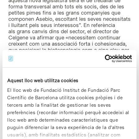
aquesta nova legislatura serà el de treballar de
forma transversal amb tots els socis, des de les
petites pimes fins a les grans companyies que
componen Asebio, escoltant les seves necessitats
i lluitant pels seus interessos”. En referència
als grans canvis dins del sector, el director de
Celgene va afirmar que «necessitem continuar
creixent com una associació forta i cohesionada,
que posicioni la biotecnologia com a eina clau per
al desenvolupament científic al nostre país i que
potenciï la participació de les empreses
associades en projectes internacionals per
incrementar la competitivitat de l’R+D+i”.
Aquest lloc web utilitza cookies
•
Notícia relacionada [+]
El lloc web de Fundació Institut de Fundació Parc
Científic de Barcelona utilitza cookies pròpies i de
tercers amb la finalitat de gestionar les seves
preferències (recordar informació perquè accedeixi al
lloc web amb determinades característiques que
Share
Share
puguin diferenciar la seva experiència de la d'altres
usuaris), amb finalitats estadístics (analitzar com