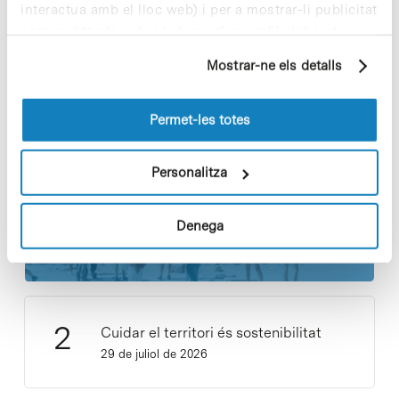
interactua amb el lloc web) i per a mostrar-li publicitat
personalitzada sobre la base d'un perfil elaborat a
partir dels seus hàbits de navegació (per exemple,
Mostrar-ne els detalls
pàgines visitades). Per a obtenir més informació sobre
Notícies més vistes
les cookies pot consultar la
Política de cookies
del
lloc web.
Permet-les totes
Personalitza
Vacances responsables en temps
Denega
d’emergència climàtica
15 de juliol de 2026
Cuidar el territori és sostenibilitat
29 de juliol de 2026