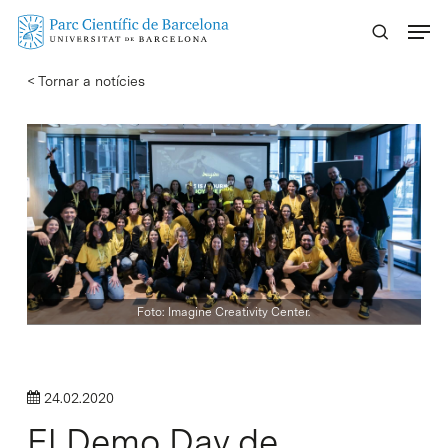
Skip
Menu
to
main
< Tornar a notícies
content
Foto: Imagine Creativity Center.
24.02.2020
El Demo Day de