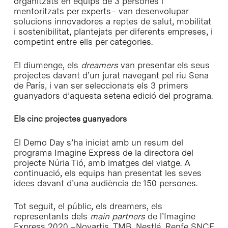
organitzats en equips de 3 persones i
mentoritzats per experts– van desenvolupar
solucions innovadores a reptes de salut, mobilitat
i sostenibilitat, plantejats per diferents empreses, i
competint entre ells per categories.
El diumenge, els
dreamers
van presentar els seus
projectes davant d’un jurat navegant pel riu Sena
de París, i van ser seleccionats els 3 primers
guanyadors d’aquesta setena edició del programa.
Els cinc projectes guanyadors
El Demo Day s’ha iniciat amb un resum del
programa Imagine Express de la directora del
projecte Núria Tió, amb imatges del viatge. A
continuació, els equips han presentat les seves
idees davant d’una audiència de 150 persones.
Tot seguit, el públic, els dreamers, els
representants dels
main partners
de l’Imagine
Express 2020 –
Novartis
,
TMB
,
Nestlé
,
Renfe SNCF