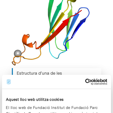
Estructura d’una de les
immunoglobulines, dissenyades pels
investigadors, amb una zona d’unió a
calci (IBMB/CSIC).
Aquest lloc web utilitza cookies
Amb aquesta estratègia, els científics han generat
El lloc web de Fundació Institut de Fundació Parc
les noves molècules i després han comprovat