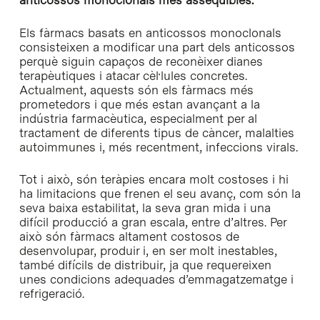
anticossos monoclonals més assequibles.
Els fàrmacs basats en anticossos monoclonals
consisteixen a modificar una part dels anticossos
perquè siguin capaços de reconèixer dianes
terapèutiques i atacar cèl·lules concretes.
Actualment, aquests són els fàrmacs més
prometedors i que més estan avançant a la
indústria farmacèutica, especialment per al
tractament de diferents tipus de càncer, malalties
autoimmunes i, més recentment, infeccions virals.
Tot i això, són teràpies encara molt costoses i hi
ha limitacions que frenen el seu avanç, com són la
seva baixa estabilitat, la seva gran mida i una
difícil producció a gran escala, entre d’altres. Per
això són fàrmacs altament costosos de
desenvolupar, produir i, en ser molt inestables,
també difícils de distribuir, ja que requereixen
unes condicions adequades d’emmagatzematge i
refrigeració.