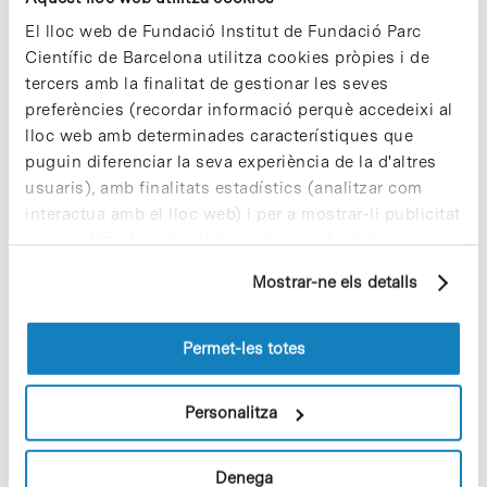
Notícies més vistes
El lloc web de Fundació Institut de Fundació Parc
Científic de Barcelona utilitza cookies pròpies i de
tercers amb la finalitat de gestionar les seves
preferències (recordar informació perquè accedeixi al
lloc web amb determinades característiques que
puguin diferenciar la seva experiència de la d'altres
Vacances responsables en temps
usuaris), amb finalitats estadístics (analitzar com
d’emergència climàtica
interactua amb el lloc web) i per a mostrar-li publicitat
15 de juliol de 2026
personalitzada sobre la base d'un perfil elaborat a
partir dels seus hàbits de navegació (per exemple,
Mostrar-ne els detalls
pàgines visitades). Per a obtenir més informació sobre
les cookies pot consultar la
Política de cookies
del
Cuidar el territori és sostenibilitat
lloc web.
Permet-les totes
29 de juliol de 2026
Personalitza
Conviure amb la nova realitat
climàtica
Denega