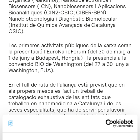
Biosensors (ICN), Nanobiosensors i Aplicacions
Bioanalitiques (CIN2-CSIC; CIBER-BBN),
Nanobiotecnologia i Diagnòstic Biomolecular
(Institut de Química Avançada de Catalunya-
CSIC).
Les primeres activitats públiques de la xarxa seran
la presentació l’EuroNanoForum (del 30 de maig a
1 de juny a Budapest, Hongria) i la presència a la
convenció BIO de Washington (del 27 a 30 juny a
Washington, EUA).
En el full de ruta de l’aliança està previst que en
els propers mesos es faci un treball de
catalogació exhaustiva de les entitats que
treballen en nanomedicina a Catalunya i de les
seves especialitats, que ha de servir per afavorir
les oportunitats de partenariat i la identificació de
complementarietats entre entitats.
A Catalunya hi ha un nombre creixent d’empreses