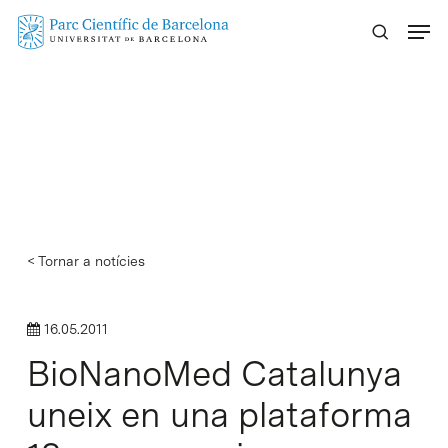
Skip
Menu
to
main
content
< Tornar a notícies
16.05.2011
BioNanoMed Catalunya
uneix en una plataforma