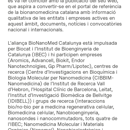
es va fer coincidir amb la publicació del seu web,
que aspira a convertir-se en el portal de referència
de la bionanomedicina catalana amb informació
qualitativa de les entitats i empreses actives en
aquest àmbit, documents, notícies i convocatòries
nacional i internacionals.
L’aliança BioNanoMed Catalunya està impulsada
per Biocat i l’Institut de Bioenginyeria de
Catalunya (IBEC) i hi participen empreses
(Aromics, Advancell, Biokit, Endor
Nanotechnolgies, Gp Pharm/Lipotec), centres de
recerca (Centre d’Investigacions en Bioquímica i
Biologia Molecular per Nanomedicina (CIBBIM-
Nanomedicina) de l’Institut de Recerca Vall
d’Hebron, l’Hospital Clínic de Barcelona, Leitat,
l’Institut d’Investigació Biomèdica de Bellvitge
(IDIBELL)) i grups de recerca (Interaccions
bio/no-bio per a medicina regenerativa cel•lular,
Biomedicina cel•lular, Nanobioenginyeria,
nanosondes i nanocommutadors, tots quatre de
l’IBEC; Nanomedicina Molecular i Materials
Orgànics (Nanomol), Nanobioelectrònica i