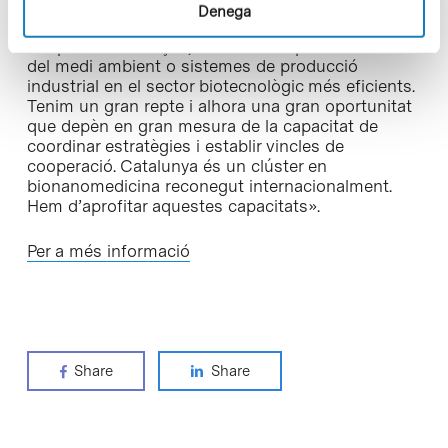
aconseguir transformar els resultats de la recerca
Denega
en bionanomedicina en sistemes de diagnòstic i
teràpia més eficaços, noves eines per la millora
del medi ambient o sistemes de producció
industrial en el sector biotecnològic més eficients.
Tenim un gran repte i alhora una gran oportunitat
que depèn en gran mesura de la capacitat de
coordinar estratègies i establir vincles de
cooperació. Catalunya és un clúster en
bionanomedicina reconegut internacionalment.
Hem d’aprofitar aquestes capacitats».
Per a més informació
Share
Share